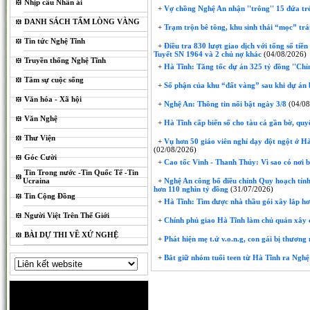
Nhịp cầu Nhân ái
+
Vợ chồng Nghệ An nhận ''trông'' 15 đứa trẻ 
DANH SÁCH TẤM LÒNG VÀNG
+
Trạm trộn bê tông, khu sinh thái “mọc” trái
Tin tức Nghệ Tĩnh
+
Điều tra 830 lượt giao dịch với tổng số tiề
Tuyết SN 1964 và 2 chủ nợ khác
(04/08/2026)
Truyền thống Nghệ Tĩnh
+
Hà Tĩnh: Tăng tốc dự án 325 tỷ đồng ''Chỉ
Tâm sự cuộc sống
+
Số phận của khu “đất vàng” sau khi dự án 
Văn hóa - Xã hội
+
Nghệ An: Thông tin nổi bật ngày 3/8
(04/08
Văn Nghệ
+
Hà Tĩnh cấp biển số cho tàu cá gần bờ, quyế
Thư Viện
+
Vụ hơn 50 giáo viên nghỉ dạy đột ngột ở Hà 
(02/08/2026)
Góc Cười
+
Cao tốc Vinh - Thanh Thủy: Vì sao có nơi 
Tin Trong nước -Tin Quốc Tế -Tin
Ucraina
+
Nghệ An công bố điều chỉnh Quy hoạch tỉnh
hơn 110 nghìn tỷ đồng
(31/07/2026)
Tin Cộng Đồng
+
Hà Tĩnh: Tìm được nhà thầu gói xây lắp hơ
Người Việt Trên Thế Giới
+
Chính phủ giao Hà Tĩnh làm chủ quản xây 
BÀI DỰ THI VỀ XỨ NGHỆ
+
Phát hiện mẹ t.ử v.o.n.g, con gái bị thươn
+
Bắt giữ nhóm tuổi teen từ Hà Tĩnh ra Nghệ