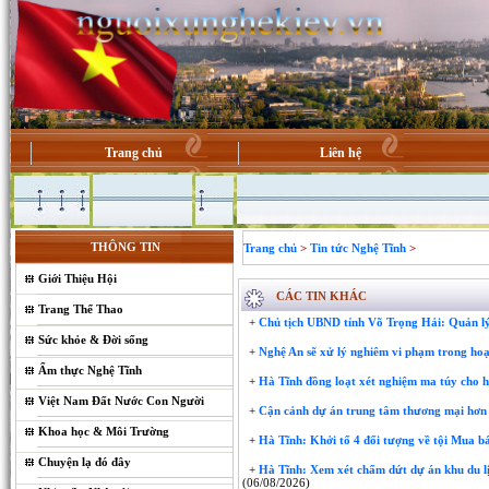
Trang chủ
Liên hệ
THÔNG TIN
Trang chủ
>
Tin tức Nghệ Tĩnh
>
Giới Thiệu Hội
CÁC TIN KHÁC
Trang Thể Thao
+
Chủ tịch UBND tỉnh Võ Trọng Hải: Quản lý
Sức khỏe & Đời sống
+
Nghệ An sẽ xử lý nghiêm vi phạm trong hoạ
Ẩm thực Nghệ Tĩnh
+
Hà Tĩnh đồng loạt xét nghiệm ma túy cho 
Việt Nam Đất Nước Con Người
+
Cận cảnh dự án trung tâm thương mại hơn 
Khoa học & Môi Trường
+
Hà Tĩnh: Khởi tố 4 đối tượng về tội Mua bá
Chuyện lạ đó đây
+
Hà Tĩnh: Xem xét chấm dứt dự án khu du lị
(06/08/2026)