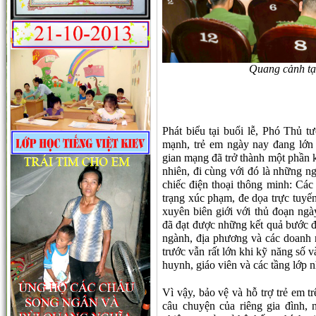
Quang cảnh tạ
Phát biểu tại buổi lễ, Phó Thủ
mạnh, trẻ em ngày nay đang lớn l
gian mạng đã trở thành một phần kh
nhiên, đi cùng với đó là những ng
chiếc điện thoại thông minh: Các 
trạng xúc phạm, đe dọa trực tuyến
xuyên biên giới với thủ đoạn ngày
đã đạt được những kết quả bước đ
ngành, địa phương và các doanh 
trước vẫn rất lớn khi kỹ năng số
huynh, giáo viên và các tầng lớp 
Vì vậy, bảo vệ và hỗ trợ trẻ em 
câu chuyện của riêng gia đình,