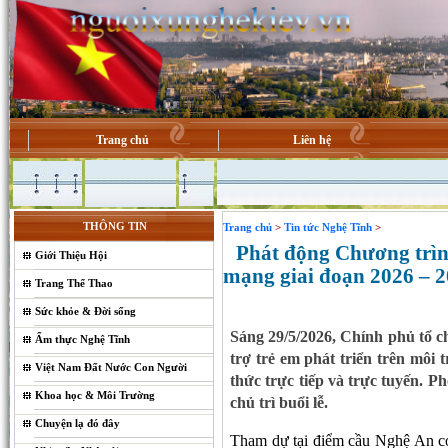
Trang chủ
Liên hệ
THÔNG TIN
Trang chủ
>
Tin tức Nghệ Tĩnh
>
Phát động Chương trình
Giới Thiệu Hội
mạng giai đoạn 2026 – 
Trang Thể Thao
Sức khỏe & Đời sống
Sáng 29/5/2026, Chính phủ tổ 
Ẩm thực Nghệ Tĩnh
trợ trẻ em phát triển trên môi
Việt Nam Đất Nước Con Người
thức trực tiếp và trực tuyến.
Khoa học & Môi Trường
chủ trì buổi lễ.
Chuyện lạ đó đây
Tham dự tại điểm cầu Nghệ An có