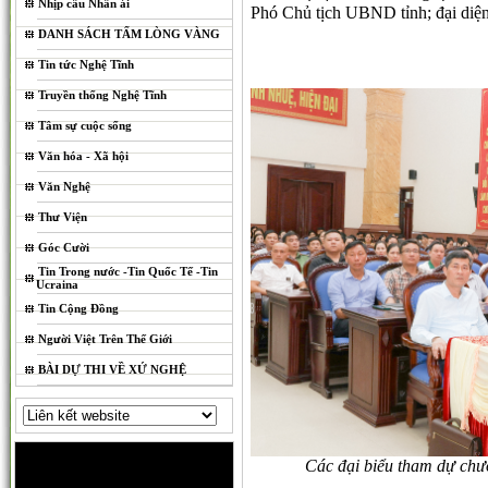
Nhịp cầu Nhân ái
Phó Chủ tịch UBND tỉnh; đại diện 
DANH SÁCH TẤM LÒNG VÀNG
Tin tức Nghệ Tĩnh
Truyền thống Nghệ Tĩnh
Tâm sự cuộc sống
Văn hóa - Xã hội
Văn Nghệ
Thư Viện
Góc Cười
Tin Trong nước -Tin Quốc Tế -Tin
Ucraina
Tin Cộng Đồng
Người Việt Trên Thế Giới
BÀI DỰ THI VỀ XỨ NGHỆ
Các đại biểu tham dự chươ