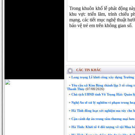
Trong khuôn khổ lễ phát động này
khu vực triển lãm, trình chiếu 
mạng, các tiết mục nghệ thuật hư
bảo vệ trẻ em trên không gian số.
CÁC TIN KHÁC
+
Long trọng Lễ khởi công xây dựng Trườn
+
Yêu cầu xã Kim Bảng thành lập 3 tổ công t
Thanh Thủy
(07/08/2026)
+
Chủ tịch UBND tỉnh Võ Trọng Hải: Quản lý
+
Nghệ An sẽ xử lý nghiêm vi phạm trong hoạ
+
Hà Tĩnh đồng loạt xét nghiệm ma túy cho 
+
Cận cảnh dự án trung tâm thương mại hơn 
+
Hà Tĩnh: Khởi tố 4 đối tượng về tội Mua bá