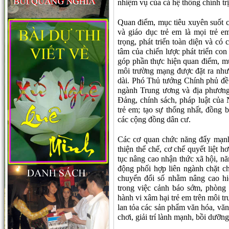
nhiệm vụ của cả hệ thống chính tr
Quan điểm, mục tiêu xuyên suốt 
và giáo dục trẻ em là mọi trẻ e
trọng, phát triển toàn diện và có 
tâm của chiến lược phát triển con
góp phần thực hiện quan điểm, mục
môi trường mạng được đặt ra như 
dài. Phó Thủ tướng Chính phủ đề 
ngành Trung ương và địa phương t
Đảng, chính sách, pháp luật của
trẻ em; tạo sự thống nhất, đồng
các cộng đồng dân cư.
Các cơ quan chức năng đẩy mạnh 
thiện thể chế, cơ chế quyết liệt h
tục nâng cao nhận thức xã hội, nă
động phối hợp liên ngành chặt ch
chuyển đổi số nhằm nâng cao hi
trong việc cảnh báo sớm, phòng
hành vi xâm hại trẻ em trên môi t
lan tỏa các sản phẩm văn hóa, văn
chơi, giải trí lành mạnh, bồi dưỡn