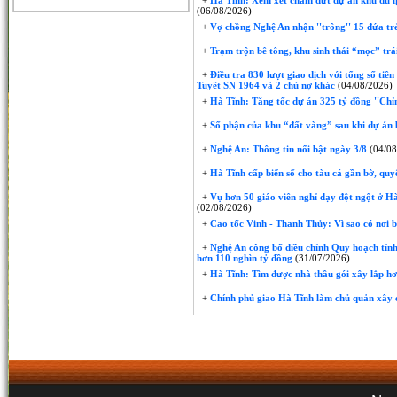
+
Hà Tĩnh: Xem xét chấm dứt dự án khu du lị
(06/08/2026)
+
Vợ chồng Nghệ An nhận ''trông'' 15 đứa trẻ 
+
Trạm trộn bê tông, khu sinh thái “mọc” trái
+
Điều tra 830 lượt giao dịch với tổng số tiề
Tuyết SN 1964 và 2 chủ nợ khác
(04/08/2026)
+
Hà Tĩnh: Tăng tốc dự án 325 tỷ đồng ''Chỉ
+
Số phận của khu “đất vàng” sau khi dự án 
+
Nghệ An: Thông tin nổi bật ngày 3/8
(04/08
+
Hà Tĩnh cấp biển số cho tàu cá gần bờ, quyế
+
Vụ hơn 50 giáo viên nghỉ dạy đột ngột ở Hà 
(02/08/2026)
+
Cao tốc Vinh - Thanh Thủy: Vì sao có nơi 
+
Nghệ An công bố điều chỉnh Quy hoạch tỉnh
hơn 110 nghìn tỷ đồng
(31/07/2026)
+
Hà Tĩnh: Tìm được nhà thầu gói xây lắp hơ
+
Chính phủ giao Hà Tĩnh làm chủ quản xây 