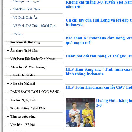
- Champions League
Không chỉ thắng 3-0, tuyển Việt Nam
năm trời
- Thể Thao Việt Nam
- Vô Địch Châu Âu
Cú chỉ tay của Hai Long và lời đáp 
Indonesia
- Vô Địch Thế Giới - World Cup
- FA Cup
Báo châu Á: Indonesia cầm bóng 58%
Sức khỏe & Đời sống
quá mạnh mẽ
Ẩm thực Nghệ Tĩnh
Đánh bại đối thủ hạng 21 thế giới, 
Việt Nam Đất Nước Con Người
Khoa học & Môi Trường
HLV Kim Sang-sik: "Tình hình của ĐT
hình thắng Indonesia
Chuyện lạ đó đây
Nhịp cầu Nhân ái
HLV John Herdman xin lỗi CĐV Indo
DANH SÁCH TẤM LÒNG VÀNG
Tin tức Nghệ Tĩnh
Hoàng Đức thăng ho
3-0
Truyền thống Nghệ Tĩnh
Tâm sự cuộc sống
Văn hóa - Xã hội