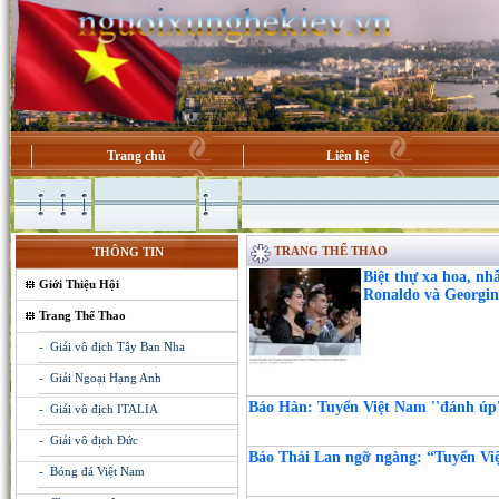
Trang chủ
Liên hệ
TRANG THỂ THAO
THÔNG TIN
Biệt thự xa hoa, nh
Giới Thiệu Hội
Ronaldo và Georgin
Trang Thể Thao
- Giải vô địch Tây Ban Nha
- Giải Ngoại Hạng Anh
Báo Hàn: Tuyển Việt Nam ''đánh úp'
- Giải vô địch ITALIA
- Giải vô địch Đức
Báo Thái Lan ngỡ ngàng: “Tuyển Vi
- Bóng đá Việt Nam