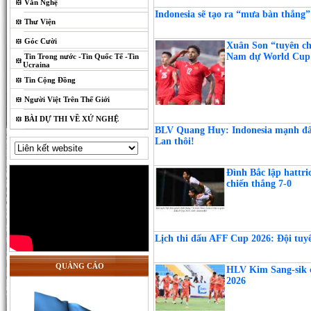
Văn Nghệ
Indonesia sẽ tạo ra “mưa bàn thắng
Thư Viện
Góc Cười
Xuân Son “tuyên ch
Nam dự World Cup
Tin Trong nước -Tin Quốc Tế -Tin
Ucraina
Tin Cộng Đồng
Người Việt Trên Thế Giới
BÀI DỰ THI VỀ XỨ NGHỆ
BLV Quang Huy: Indonesia mạnh đấy
Lan thôi!
Đình Bắc lập hattr
chiến thắng 7-0
Lịch thi đấu AFF Cup 2026: Đội tuy
QUẢNG CÁO
HLV Kim Sang-sik 
2026