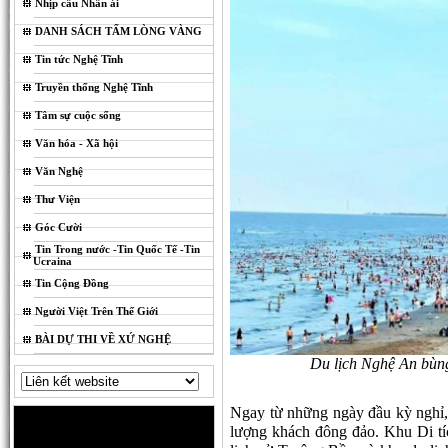
Nhịp cầu Nhân ái
DANH SÁCH TẤM LÒNG VÀNG
Tin tức Nghệ Tĩnh
Truyền thống Nghệ Tĩnh
Tâm sự cuộc sống
Văn hóa - Xã hội
Văn Nghệ
Thư Viện
Góc Cười
Tin Trong nước -Tin Quốc Tế -Tin
Ucraina
Tin Cộng Đồng
Người Việt Trên Thế Giới
BÀI DỰ THI VỀ XỨ NGHỆ
Du lịch Nghệ An bùng 
Ngay từ những ngày đầu kỳ nghỉ, 
lượng khách đông đảo. Khu Di tíc