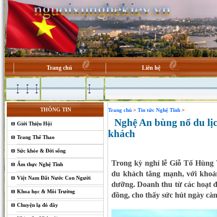
Trang chủ
Liên hệ
THÔNG TIN
Trang chủ
>
Tin tức Nghệ Tĩnh
>
Nghệ An bùng nổ du lịch 
Giới Thiệu Hội
khách
Trang Thể Thao
Sức khỏe & Đời sống
Trong kỳ nghỉ lễ Giỗ Tổ Hùng 
Ẩm thực Nghệ Tĩnh
du khách tăng mạnh, với khoản
Việt Nam Đất Nước Con Người
dưỡng. Doanh thu từ các hoạt độ
Khoa học & Môi Trường
đồng, cho thấy sức hút ngày càn
Chuyện lạ đó đây