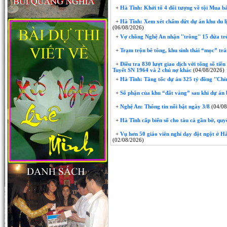
+
Hà Tĩnh: Khởi tố 4 đối tượng về tội Mua bá
+
Hà Tĩnh: Xem xét chấm dứt dự án khu du lị
(06/08/2026)
+
Vợ chồng Nghệ An nhận ''trông'' 15 đứa trẻ 
+
Trạm trộn bê tông, khu sinh thái “mọc” trái
+
Điều tra 830 lượt giao dịch với tổng số tiề
Tuyết SN 1964 và 2 chủ nợ khác
(04/08/2026)
+
Hà Tĩnh: Tăng tốc dự án 325 tỷ đồng ''Chỉ
+
Số phận của khu “đất vàng” sau khi dự án 
+
Nghệ An: Thông tin nổi bật ngày 3/8
(04/08
+
Hà Tĩnh cấp biển số cho tàu cá gần bờ, quyế
+
Vụ hơn 50 giáo viên nghỉ dạy đột ngột ở Hà 
(02/08/2026)