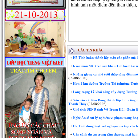
hình ảnh một điểm đến thân thiện,
CÁC TIN KHÁC
+
Hà Tĩnh hoàn thành lấy mẫu các phần mộ liệ
+
6 sắc màu MC trên sân khấu Tìm kiếm tài n
+
Những giọng ca nhỏ tuổi thắp sáng đêm mở
(09/08/2026)
+
Hơn 1 km đường Trường Thi (phường Trườn
+
Long trọng Lễ khởi công xây dựng Trườn
+
Yêu cầu xã Kim Bảng thành lập 3 tổ công t
Thanh Thủy
(07/08/2026)
+
Chủ tịch UBND tỉnh Võ Trọng Hải: Quản lý
+
Nghệ An sẽ xử lý nghiêm vi phạm trong hoạ
+
Hà Tĩnh đồng loạt xét nghiệm ma túy cho 
+
Cận cảnh dự án trung tâm thương mại hơn 