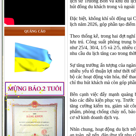
lịch sử Truông Bồn và khu du lịch
hút đông du khách trong và ngoài 
Đặc biệt, không khí sôi động tại
lịch năm 2026, góp phần tạo điểm
QUẢNG CÁO
Theo thống kê, trong hai đợt nghỉ
lưu trú. Công suất phòng trung b
như 25/4, 30/4, 1/5 và 2/5, nhiều
nhu cầu du lịch tăng cao trong thời
Sự tăng trưởng ấn tượng của ngàn
nhiều yếu tố thuận lợi như thời ti
bộ các hoạt động văn hóa, thể thao
chỉ thu hút khách mà còn góp phầ
Bên cạnh việc đẩy mạnh quảng b
bảo các điều kiện phục vụ. Trước 
tăng cường kiểm tra, giám sát côn
phẩm, phòng chống cháy nổ, bảo v
cơ sở kinh doanh dịch vụ.
Nhìn chung, hoạt động du lịch trê
an toàn, nề nếp, đáp ứng tốt nhu 