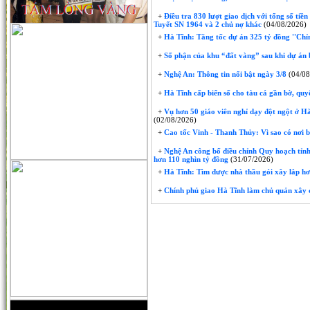
+
Điều tra 830 lượt giao dịch với tổng số tiề
Tuyết SN 1964 và 2 chủ nợ khác
(04/08/2026)
+
Hà Tĩnh: Tăng tốc dự án 325 tỷ đồng ''Chỉ
+
Số phận của khu “đất vàng” sau khi dự án 
+
Nghệ An: Thông tin nổi bật ngày 3/8
(04/08
+
Hà Tĩnh cấp biển số cho tàu cá gần bờ, quyế
+
Vụ hơn 50 giáo viên nghỉ dạy đột ngột ở Hà 
(02/08/2026)
+
Cao tốc Vinh - Thanh Thủy: Vì sao có nơi 
+
Nghệ An công bố điều chỉnh Quy hoạch tỉnh
hơn 110 nghìn tỷ đồng
(31/07/2026)
+
Hà Tĩnh: Tìm được nhà thầu gói xây lắp hơ
+
Chính phủ giao Hà Tĩnh làm chủ quản xây 