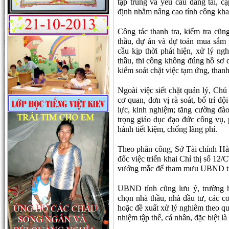
tập trung và yêu cầu đăng tải, c
định nhằm nâng cao tính công kha
Công tác thanh tra, kiểm tra cũn
thầu, dự án và dự toán mua sắm 
cầu kịp thời phát hiện, xử lý n
thầu, thi công không đúng hồ sơ 
kiểm soát chặt việc tạm ứng, than
Ngoài việc siết chặt quản lý, Ch
cơ quan, đơn vị rà soát, bố trí đ
lực, kinh nghiệm; tăng cường đà
trọng giáo dục đạo đức công vụ,
hành tiết kiệm, chống lãng phí.
Theo phân công, Sở Tài chính Hà 
đốc việc triển khai Chỉ thị số 12
vướng mắc để tham mưu UBND tỉn
UBND tỉnh cũng lưu ý, trường h
chọn nhà thầu, nhà đầu tư, các cơ
hoặc đề xuất xử lý nghiêm theo qu
nhiệm tập thể, cá nhân, đặc biệt l