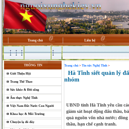
Trang chủ
Liên hệ
THÔNG TIN
Trang chủ
>
Tin tức Nghệ Tĩnh
>
Hà Tĩnh siết quản lý đấu
Giới Thiệu Hội
nhóm
Trang Thể Thao
Sức khỏe & Đời sống
Ẩm thực Nghệ Tĩnh
UBND tỉnh Hà Tĩnh yêu cầu các
Việt Nam Đất Nước Con Người
giám sát hoạt động đấu thầu, b
Khoa học & Môi Trường
quả nguồn vốn nhà nước; đồng t
Chuyện lạ đó đây
thầu, hạn chế cạnh tranh.