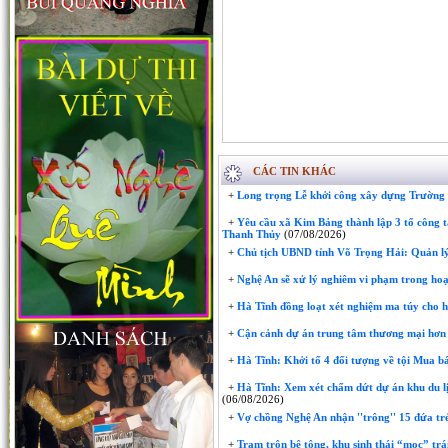
CÁC TIN KHÁC
+
Long trọng Lễ khởi công xây dựng Trườn
+
Yêu cầu xã Kim Bảng thành lập 3 tổ công t
Thanh Thủy
(07/08/2026)
+
Chủ tịch UBND tỉnh Võ Trọng Hải: Quản lý
+
Nghệ An sẽ xử lý nghiêm vi phạm trong hoạ
+
Hà Tĩnh đồng loạt xét nghiệm ma túy cho 
+
Cận cảnh dự án trung tâm thương mại hơn 
+
Hà Tĩnh: Khởi tố 4 đối tượng về tội Mua bá
+
Hà Tĩnh: Xem xét chấm dứt dự án khu du lị
(06/08/2026)
+
Vợ chồng Nghệ An nhận ''trông'' 15 đứa trẻ 
+
Trạm trộn bê tông, khu sinh thái “mọc” trái