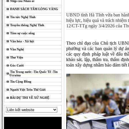
Nhịp cầu Nhân ái
DANH SÁCH TẤM LÒNG VÀNG
UBND tỉnh Hà Tĩnh vừa ban hàn
Tin tức Nghệ Tĩnh
hiệu lực, hiệu quả và trách nhiệm 
Truyền thống Nghệ Tĩnh
12/CT-TTg ngày 3/4/2026 của Th
Tâm sự cuộc sống
Văn hóa - Xã hội
Theo chỉ đạo của Chủ tịch UBND
phường và các ban quản lý dự án 
Văn Nghệ
các quy định pháp luật về đấu th
Thư Viện
khảo sát, lập, thẩm tra, thẩm đị
toán xây dựng nhằm bảo đảm tiết 
Góc Cười
Tin Trong nước -Tin Quốc Tế -Tin
Ucraina
Tin Cộng Đồng
Người Việt Trên Thế Giới
BÀI DỰ THI VỀ XỨ NGHỆ