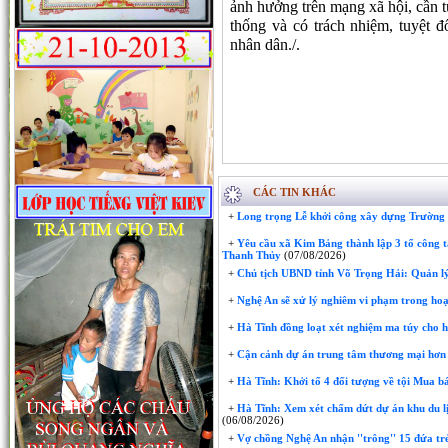
ảnh hưởng trên mạng xã hội, cần t
thống và có trách nhiệm, tuyệt 
nhân dân./.
CÁC TIN KHÁC
+
Long trọng Lễ khởi công xây dựng Trườn
+
Yêu cầu xã Kim Bảng thành lập 3 tổ công t
Thanh Thủy
(07/08/2026)
+
Chủ tịch UBND tỉnh Võ Trọng Hải: Quản lý
+
Nghệ An sẽ xử lý nghiêm vi phạm trong hoạ
+
Hà Tĩnh đồng loạt xét nghiệm ma túy cho 
+
Cận cảnh dự án trung tâm thương mại hơn 
+
Hà Tĩnh: Khởi tố 4 đối tượng về tội Mua bá
+
Hà Tĩnh: Xem xét chấm dứt dự án khu du lị
(06/08/2026)
+
Vợ chồng Nghệ An nhận ''trông'' 15 đứa trẻ 