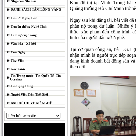
Nhịp cầu Nhân ái
Khu đô thị tại Vinh. Trong bài 
Quảng trường Hồ Chí Minh trở nê
DANH SÁCH TẤM LÒNG VÀNG
Tin tức Nghệ Tĩnh
Ngay sau khi đăng tải, bài viết đã
phẫn nộ trong dư luận. Nhiều ý k
Truyền thống Nghệ Tĩnh
thức, xúc phạm đến công trình có 
Tâm sự cuộc sống
linh của người dân xứ Nghệ.
Văn hóa - Xã hội
Tại cơ quan công an, bà T.G.L (
Văn Nghệ
nhận mình là người trực tiếp soạn
đang kinh doanh bất động sản và
Thư Viện
theo dõi.
Góc Cười
Tin Trong nước -Tin Quốc Tế -Tin
Ucraina
Tin Cộng Đồng
Người Việt Trên Thế Giới
BÀI DỰ THI VỀ XỨ NGHỆ