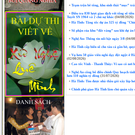
+
Trạm trộn bê tông, khu sinh thái “mọc” trái
+
Điều tra 830 lượt giao dịch với tổng số tiề
Tuyết SN 1964 và 2 chủ nợ khác
(04/08/2026)
+
Hà Tĩnh: Tăng tốc dự án 325 tỷ đồng ''Chỉ
+
Số phận của khu “đất vàng” sau khi dự án 
+
Nghệ An: Thông tin nổi bật ngày 3/8
(04/08
+
Hà Tĩnh cấp biển số cho tàu cá gần bờ, quyế
+
Vụ hơn 50 giáo viên nghỉ dạy đột ngột ở Hà 
(02/08/2026)
+
Cao tốc Vinh - Thanh Thủy: Vì sao có nơi 
+
Nghệ An công bố điều chỉnh Quy hoạch tỉnh
hơn 110 nghìn tỷ đồng
(31/07/2026)
+
Hà Tĩnh: Tìm được nhà thầu gói xây lắp hơ
+
Chính phủ giao Hà Tĩnh làm chủ quản xây 