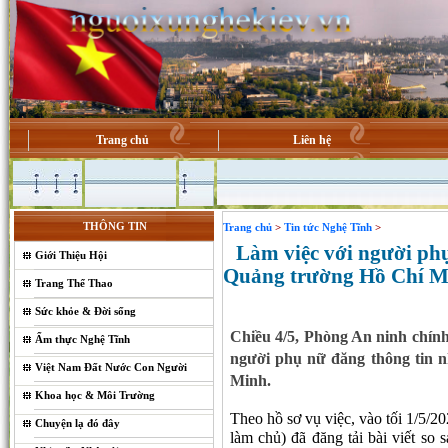
Trang chủ
Liên hệ
THÔNG TIN
Trang chủ
>
Tin tức Nghệ Tĩnh
>
Làm việc với người ph
Giới Thiệu Hội
Quảng trường Hồ Chí M
Trang Thể Thao
Sức khỏe & Đời sống
Chiều 4/5, Phòng An ninh chính 
Ẩm thực Nghệ Tĩnh
người phụ nữ đăng thông tin 
Việt Nam Đất Nước Con Người
Minh.
Khoa học & Môi Trường
Theo hồ sơ vụ việc, vào tối 1/5/2
Chuyện lạ đó đây
làm chủ) đã đăng tải bài viết s