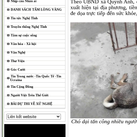
Theo UBND xã Quỳnh Anh, ổ d
Nhịp cầu Nhân ái
xuất hiện tại địa phương, ti
DANH SÁCH TẤM LÒNG VÀNG
đe dọa trực tiếp đến sức khỏe
Tin tức Nghệ Tĩnh
Truyền thống Nghệ Tĩnh
Tâm sự cuộc sống
Văn hóa - Xã hội
Văn Nghệ
Thư Viện
Góc Cười
Tin Trong nước -Tin Quốc Tế -Tin
Ucraina
Tin Cộng Đồng
Người Việt Trên Thế Giới
BÀI DỰ THI VỀ XỨ NGHỆ
Chó dại tấn công nhiều người