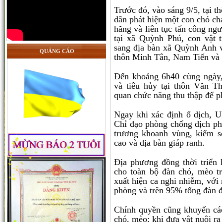
Trước đó, vào sáng 9/5, tại 
dân phát hiện một con chó ch
hăng và liên tục tấn công ng
tại xã Quỳnh Phú, con vật 
sang địa bàn xã Quỳnh Anh và
QUẢNG CÁO
thôn Minh Tân, Nam Tiến và
Đến khoảng 6h40 cùng ngày,
và tiêu hủy tại thôn Văn 
quan chức năng thu thập để p
Ngay khi xác định ổ dịch,
Chỉ đạo phòng chống dịch p
trương khoanh vùng, kiểm s
cao và địa bàn giáp ranh.
Địa phương đồng thời triển 
cho toàn bộ đàn chó, mèo tr
xuất hiện ca nghi nhiễm, với
phòng và trên 95% tổng đàn đ
Chính quyền cũng khuyến cáo
chó, mèo; khi đưa vật nuôi r