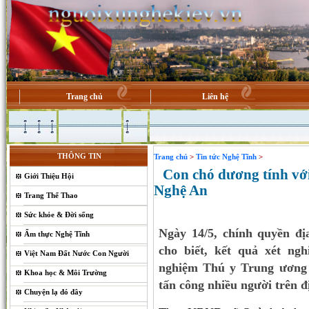
Trang chủ
Liên hệ
THÔNG TIN
Trang chủ
>
Tin tức Nghệ Tĩnh
>
Con chó dương tính với 
Giới Thiệu Hội
Nghệ An
Trang Thể Thao
Sức khỏe & Đời sống
Ngày 14/5, chính quyền đ
Ẩm thực Nghệ Tĩnh
cho biết, kết quả xét n
Việt Nam Đất Nước Con Người
nghiệm Thú y Trung ương 
Khoa học & Môi Trường
tấn công nhiều người trên đ
Chuyện lạ đó đây