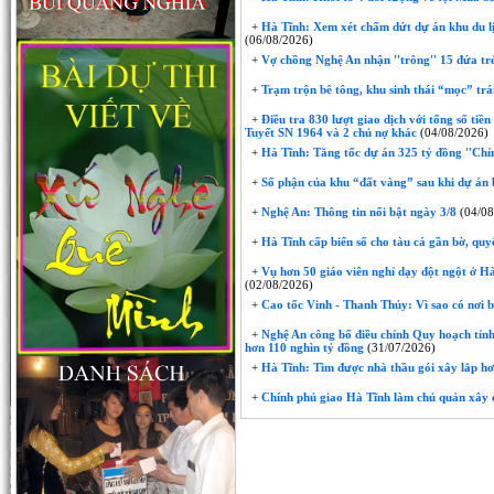
+
Hà Tĩnh: Xem xét chấm dứt dự án khu du lị
(06/08/2026)
+
Vợ chồng Nghệ An nhận ''trông'' 15 đứa trẻ 
+
Trạm trộn bê tông, khu sinh thái “mọc” trái
+
Điều tra 830 lượt giao dịch với tổng số tiề
Tuyết SN 1964 và 2 chủ nợ khác
(04/08/2026)
+
Hà Tĩnh: Tăng tốc dự án 325 tỷ đồng ''Chỉ
+
Số phận của khu “đất vàng” sau khi dự án 
+
Nghệ An: Thông tin nổi bật ngày 3/8
(04/08
+
Hà Tĩnh cấp biển số cho tàu cá gần bờ, quyế
+
Vụ hơn 50 giáo viên nghỉ dạy đột ngột ở Hà 
(02/08/2026)
+
Cao tốc Vinh - Thanh Thủy: Vì sao có nơi 
+
Nghệ An công bố điều chỉnh Quy hoạch tỉnh
hơn 110 nghìn tỷ đồng
(31/07/2026)
+
Hà Tĩnh: Tìm được nhà thầu gói xây lắp hơ
+
Chính phủ giao Hà Tĩnh làm chủ quản xây 