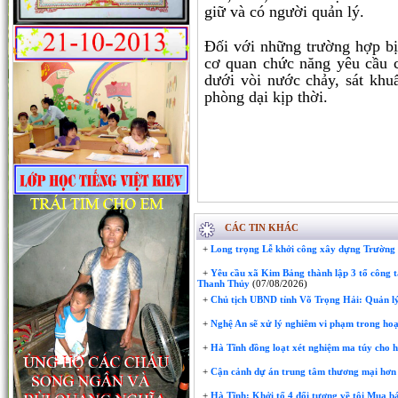
giữ và có người quản lý.
Đối với những trường hợp bị
cơ quan chức năng yêu cầu 
dưới vòi nước chảy, sát khu
phòng dại kịp thời.
CÁC TIN KHÁC
+
Long trọng Lễ khởi công xây dựng Trườn
+
Yêu cầu xã Kim Bảng thành lập 3 tổ công t
Thanh Thủy
(07/08/2026)
+
Chủ tịch UBND tỉnh Võ Trọng Hải: Quản lý
+
Nghệ An sẽ xử lý nghiêm vi phạm trong hoạ
+
Hà Tĩnh đồng loạt xét nghiệm ma túy cho 
+
Cận cảnh dự án trung tâm thương mại hơn 
+
Hà Tĩnh: Khởi tố 4 đối tượng về tội Mua bá