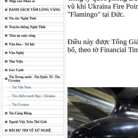
Nhịp cầu Nhân ái
vũ khí Ukraina Fire Poin
DANH SÁCH TẤM LÒNG VÀNG
"Flamingo" tại Đức.
Tin tức Nghệ Tĩnh
Truyền thống Nghệ Tĩnh
Tâm sự cuộc sống
Điều này được Tổng Giá
Văn hóa - Xã hội
bố, theo tờ Financial Tim
Văn Nghệ
Thư Viện
Góc Cười
Tin Trong nước -Tin Quốc Tế -Tin
Ucraina
- Tin Việt Nam
- Tin chiến tranh Nga - Ukraina
- Tin Ucraina
Tin Cộng Đồng
Người Việt Trên Thế Giới
BÀI DỰ THI VỀ XỨ NGHỆ