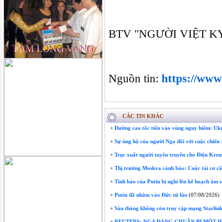
BTV "NGƯỜI VIỆT KYI
Nguồn tin: 
https://www.
CÁC TIN KHÁC
+
Đường cao tốc tiến vào vùng nguy hiểm: Ukra
+
Sự ủng hộ của người Nga đối với cuộc chiến
+
Trục xuất người tuyên truyền cho Điện Krem
+
Thị trưởng Moskva cảnh báo: Cuộc tái cơ cấ
+
Tình báo của Putin bị nghi lên kế hoạch ám 
+
Putin đã nhắm vào Đức từ lâu
(07/08/2026)
+
Sáu tháng không còn truy cập mạng Starlink:
+
REUTERS: NGA ĐANG CHUẨN BỊ MỘT 