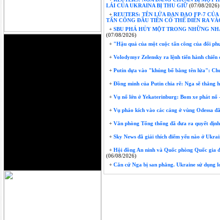
LÁI CỦA UKRAINA BỊ THU GIỮ
(07/08/2026)
+
REUTERS: TÊN LỬA ĐẠN ĐẠO FP-7 CỦ
TẤN CÔNG ĐẦU TIÊN CÓ THỂ DIỄN RA V
+
SBU PHÁ HỦY MỘT TRONG NHỮNG NHÀ 
(07/08/2026)
+
"Hậu quả của một cuộc tấn công của đối phư
+
Volodymyr Zelensky ra lệnh tiến hành chiến
+
Putin dựa vào "khủng bố bằng tên lửa": Chu
+
Đồng minh của Putin chia rẽ: Nga sẽ thắng h
+
Vụ nổ lớn ở Yekaterinburg: Bom xe phát nổ 
+
Vụ pháo kích vào các cảng ở vùng Odessa đã là
+
Văn phòng Tổng thống đã đưa ra quyết định 
+
Sky News đã giải thích điểm yếu nào ở Ukrai
+
Hội đồng An ninh và Quốc phòng Quốc gia đã 
(06/08/2026)
+
Căn cứ Nga bị san phẳng. Ukraine sử dụng 