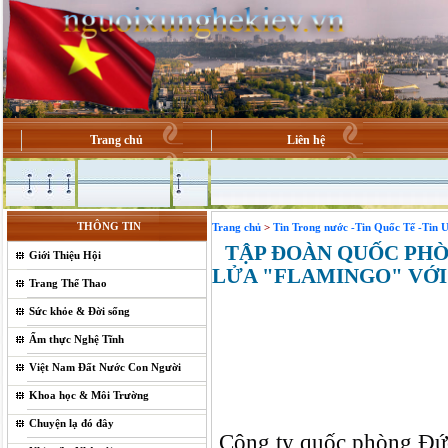
Trang chủ
Liên hệ
THÔNG TIN
Trang chủ
>
Tin Trong nước -Tin Quốc Tế -Tin 
TẬP ĐOÀN QUỐC PHÒ
Giới Thiệu Hội
LỬA "FLAMINGO" VỚI 
Trang Thể Thao
Sức khỏe & Đời sống
Ẩm thực Nghệ Tĩnh
Việt Nam Đất Nước Con Người
Khoa học & Môi Trường
Chuyện lạ đó đây
Công ty quốc phòng Đức