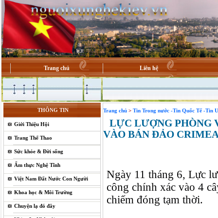
Trang chủ
Liên hệ
THÔNG TIN
Trang chủ
>
Tin Trong nước -Tin Quốc Tế -Tin 
LỰC LƯỢNG PHÒNG VỆ
Giới Thiệu Hội
VÀO BÁN ĐẢO CRIME
Trang Thể Thao
Sức khỏe & Đời sống
Ẩm thực Nghệ Tĩnh
Ngày 11 tháng 6, Lực lư
Việt Nam Đất Nước Con Người
công chính xác vào 4 câ
Khoa học & Môi Trường
chiếm đóng tạm thời.
Chuyện lạ đó đây