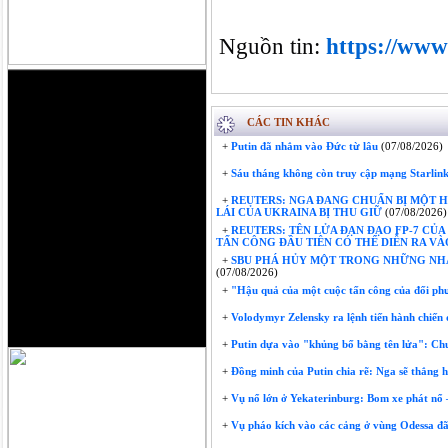
Nguồn tin: 
https://www.
CÁC TIN KHÁC
+
Putin đã nhắm vào Đức từ lâu
(07/08/2026)
+
Sáu tháng không còn truy cập mạng Starlink:
+
REUTERS: NGA ĐANG CHUẨN BỊ MỘT 
LÁI CỦA UKRAINA BỊ THU GIỮ
(07/08/2026)
+
REUTERS: TÊN LỬA ĐẠN ĐẠO FP-7 CỦ
TẤN CÔNG ĐẦU TIÊN CÓ THỂ DIỄN RA V
+
SBU PHÁ HỦY MỘT TRONG NHỮNG NHÀ 
(07/08/2026)
+
"Hậu quả của một cuộc tấn công của đối phư
+
Volodymyr Zelensky ra lệnh tiến hành chiến
+
Putin dựa vào "khủng bố bằng tên lửa": Chu
+
Đồng minh của Putin chia rẽ: Nga sẽ thắng h
+
Vụ nổ lớn ở Yekaterinburg: Bom xe phát nổ 
+
Vụ pháo kích vào các cảng ở vùng Odessa đã là