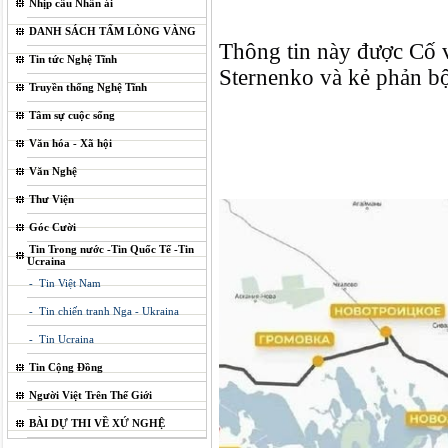
Nhịp cầu Nhân ái
DANH SÁCH TẤM LÒNG VÀNG
Thông tin này được Cố 
Tin tức Nghệ Tĩnh
Sternenko và kẻ phản b
Truyền thống Nghệ Tĩnh
Tâm sự cuộc sống
Văn hóa - Xã hội
Văn Nghệ
Thư Viện
Góc Cười
Tin Trong nước -Tin Quốc Tế -Tin
Ucraina
- Tin Việt Nam
- Tin chiến tranh Nga - Ukraina
- Tin Ucraina
Tin Cộng Đồng
Người Việt Trên Thế Giới
BÀI DỰ THI VỀ XỨ NGHỆ