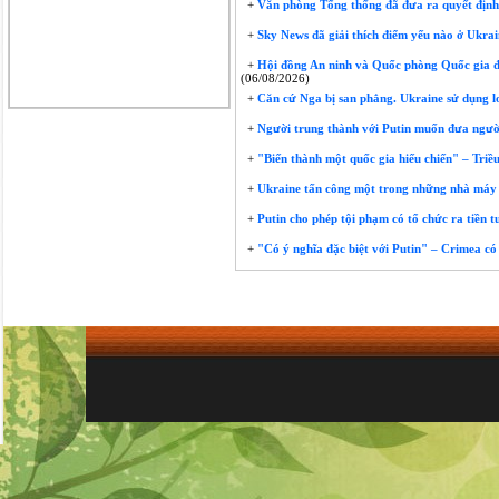
+
Văn phòng Tổng thống đã đưa ra quyết định 
+
Sky News đã giải thích điểm yếu nào ở Ukrai
+
Hội đồng An ninh và Quốc phòng Quốc gia đã 
(06/08/2026)
+
Căn cứ Nga bị san phẳng. Ukraine sử dụng 
+
Người trung thành với Putin muốn đưa người 
+
"Biến thành một quốc gia hiếu chiến" – Triều
+
Ukraine tấn công một trong những nhà máy 
+
Putin cho phép tội phạm có tổ chức ra tiền 
+
"Có ý nghĩa đặc biệt với Putin" – Crimea có 