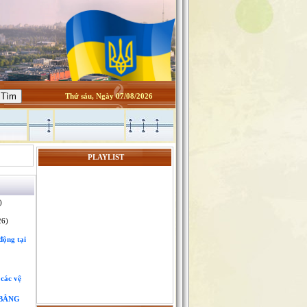
Thứ sáu, Ngày 07/08/2026
PLAYLIST
)
26)
động tại
 các vệ
 BẰNG