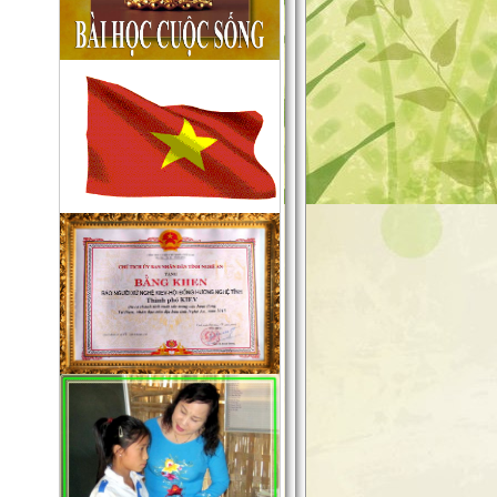
người làm báo không chuyên nên
chắc chắn sẽ gặp sai sót không
mong muốn, chúng tôi sẽ tiếp thu
chân thành những góp ý xây
dựng
của quý độc giả để cho trang tin
ngày càng hoàn thiện hơn, xin
gửi
về mục liên hệ trên mặt báo .