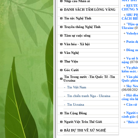
MÁY BAY
Nhịp cầu Nhân ái
+
REUTER
CHỨNG N
DANH SÁCH TẤM LÒNG VÀNG
+
SBU P
Tin tức Nghệ Tĩnh
CÁCH BIÊ
+
"Hậu qu
Truyền thống Nghệ Tĩnh
Ukraine
(0
+
Volodym
Tâm sự cuộc sống
+
Putin d
Văn hóa - Xã hội
+
Đồng min
Văn Nghệ
+
Vụ nổ lớ
Thư Viện
nặng
(07/0
+
Vụ pháo 
Góc Cười
kiểm soát.
Tin Trong nước -Tin Quốc Tế -Tin
+
Văn phòn
Ucraina
Quốc phò
+
Sky News
- Tin Việt Nam
(06/08/202
+
Hội đồng
- Tin chiến tranh Nga - Ukraina
công tên l
- Tin Ucraina
+
Căn cứ 
+
Người tr
Tin Cộng Đồng
cảnh giác
(
Người Việt Trên Thế Giới
+
"Biến th
BÀI DỰ THI VỀ XỨ NGHỆ