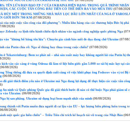
 KHÔNG NGƯỜI LÁI CỦA UKRAINA BỊ THU GIỮ
(07/08/2026)
S: TÊN LỬA ĐẠN ĐẠO FP-7 CỦA UKRAINA HIỆN ĐANG TRONG QUÁ TRÌNH NHẬN
HẬN, CÁC CUỘC TẤN CÔNG ĐẦU TIÊN CÓ THỂ DIỄN RA VÀO MÙA THU
(07/08/2026
HÁ HỦY MỘT TRONG NHỮNG NHÀ MÁY LỌC DẦU LỚN NHẤT CỦA NGA Ở YAROSLA
N GIỚI HƠN 700 KM
(07/08/2026)
ả của một cuộc tấn công của đối phương": Nhiều kho hàng của các thương hiệu Đức bị phá
7/08/2026)
yr Zelensky ra lệnh tiến hành chiến dịch nhằm vào ngành công nghiệp quốc phòng Nga
(07/
ựa vào "khủng bố bằng tên lửa": Chuyên gia cảnh báo mối đe dọa đang chờ Ukraine
(07/08/
h của Putin chia rẽ: Nga sẽ thắng hay thua trong cuộc chiến?
(07/08/2026)
n ở Yekaterinburg: Bom xe phát nổ – nhà sản xuất máy bay không người lái của Putin bị t
8/2026)
kích vào các cảng ở vùng Odessa đã làm tê liệt biên giới: gần 5.000 xe tải bị mắc kẹt tại cá
(06/08/2026)
g Tổng thống đã đưa ra quyết định cuối cùng về việc khôi phục ông Fedorov vào vị trí Bộ
ng
(06/08/2026)
 đã giải thích điểm yếu nào ở Ukraine mà Nga đang lợi dụng để thực hiện các cuộc tấn côn
6)
 An ninh và Quốc phòng Quốc gia đã giải thích bước đi nào có thể buộc Nga phải giảm số c
ửa vào Ukraine.
(06/08/2026)
Nga bị san phẳng. Ukraine sử dụng loại bom mạnh nhất của mình
(06/08/2026)
ung thành với Putin muốn đưa người di cư lậu vào EU – lực lượng biên phòng luôn trong tr
06/08/2026)
ành một quốc gia hiếu chiến" – Triều Tiên chỉ trích kế hoạch tái vũ trang của Nhật Bản
(06/