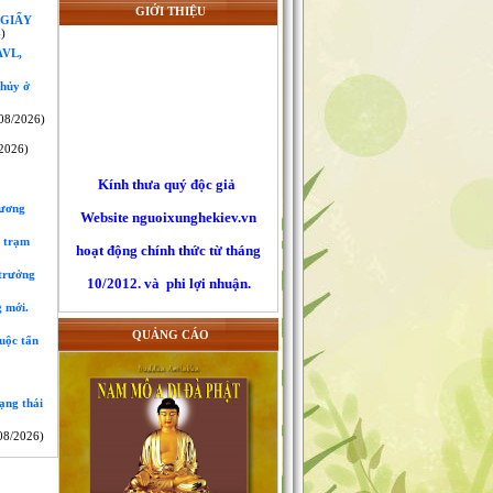
GIỚI THIỆU
 GIẤY
)
VL,
 hủy ở
08/2026)
2026)
Kính thưa quý độc giả
Website nguoixunghekiev.vn
hương
hoạt động chính thức từ tháng
c trạm
10/2012. và phi lợi nhuận.
 trưởng
Trang tin đăng tải tin tức
g mới.
của cộng đồng người Việt tại
Kiev
QUẢNG CÁO
uộc tấn
và toàn Ucraina, đồng thời lấy
tin
ạng thái
từ các trang báo mạng khác trên
08/2026)
nguyên tắc trích dẫn nguyên bản
đường nguồn chính. Là những