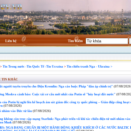
Liên hệ
Tìm Kiếm
>
Tin Trong nước -Tin Quốc Tế -Tin Ucraina
>
Tin chiến tranh Nga - Ukraina >
 TIN KHÁC
ất người tuyên truyền cho Điện Kremlin: Nga cáo buộc Pháp "đàn áp chính trị"
(07/08/2026
ởng Moskva cảnh báo: Cuộc tái cơ cấu mới nhất của Putin sẽ "hủy hoại đất nước"
(07/08/20
 của Putin bị nghi lên kế hoạch ám sát giám đốc công ty quốc phòng – Gián điệp cũng hoạt 
rn
(07/08/2026)
ã nhắm vào Đức từ lâu
(07/08/2026)
g không còn truy cập mạng Starlink: Nga phát triển vũ khí tác chiến điện tử mới nhằm vào
lon Musk
(07/08/2026)
RS: NGA ĐANG CHUẨN BỊ MỘT HÀNH ĐỘNG KHIÊU KHÍCH Ở CÁC NƯỚC BALTIC