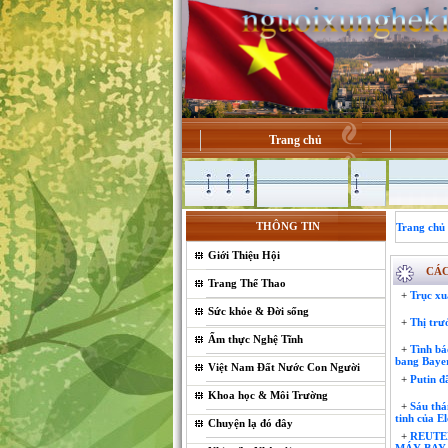
Trang chủ
THÔNG TIN
Trang chủ
Giới Thiệu Hội
CÁC
Trang Thể Thao
+
Trục xu
Sức khỏe & Đời sống
+
Thị trư
Ẩm thực Nghệ Tĩnh
+
Tình báo
bang Baye
Việt Nam Đất Nước Con Người
+
Putin đ
Khoa học & Môi Trường
+
Sáu thán
tinh của E
Chuyện lạ đó đây
+
REUTE