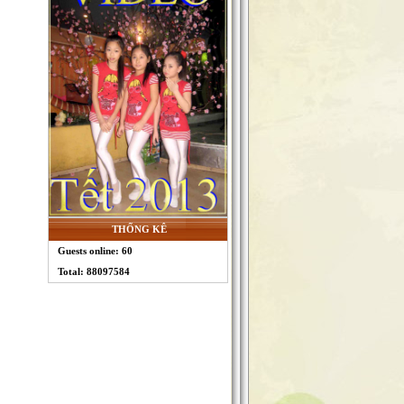
THỐNG KÊ
Guests online: 60
Total: 88097584