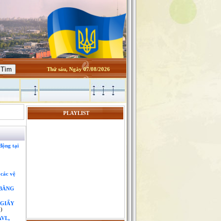
Kính thưa quý độc giả
Thứ sáu, Ngày 07/08/2026
Website nguoixunghekiev.vn
hoạt động chính thức từ tháng
10/2012. và phi lợi nhuận.
PLAYLIST
Trang tin đăng tải tin tức
của cộng đồng người Việt tại
Kiev
động tại
và toàn Ucraina, đồng thời lấy
tin
 các vệ
từ các trang báo mạng khác trên
 BẰNG
nguyên tắc trích dẫn nguyên bản
 GIẤY
đường nguồn chính. Là những
)
VL,