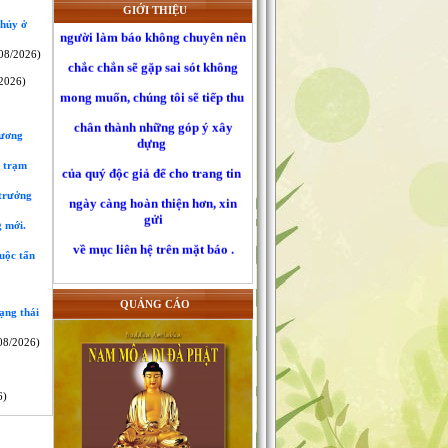
người làm báo không chuyên nên
GIỚI THIỆU
 hủy ở
chắc chắn sẽ gặp sai sót không
08/2026)
mong muốn, chúng tôi sẽ tiếp thu
2026)
chân thành những góp ý xây
dựng
hương
của quý độc giả để cho trang tin
c trạm
ngày càng hoàn thiện hơn, xin
gửi
 trưởng
về mục liên hệ trên mặt báo .
g mới.
uộc tấn
QUẢNG CÁO
ạng thái
08/2026)
6)