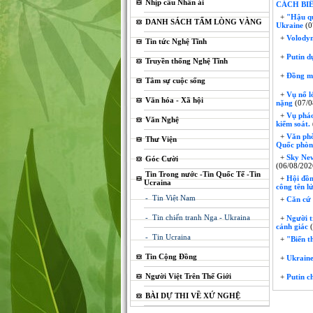
Nhịp cầu Nhân ái
CÁCH BIÊ
+
"Hậu qu
DANH SÁCH TẤM LÒNG VÀNG
Ukraine
(0
+
Volodym
Tin tức Nghệ Tĩnh
+
Putin d
Truyền thống Nghệ Tĩnh
+
Đồng min
Tâm sự cuộc sống
+
Vụ nổ lớ
Văn hóa - Xã hội
nặng
(07/0
+
Vụ pháo 
Văn Nghệ
kiểm soát.
+
Văn phòn
Thư Viện
Quốc phò
+
Sky News
Góc Cười
(06/08/202
Tin Trong nước -Tin Quốc Tế -Tin
+
Hội đồng
Ucraina
công tên l
- Tin Việt Nam
+
Căn cứ 
- Tin chiến tranh Nga - Ukraina
+
Người tr
cảnh giác
(
- Tin Ucraina
+
"Biến th
Tin Cộng Đồng
+
Ukraine
Người Việt Trên Thế Giới
+
Putin ch
BÀI DỰ THI VỀ XỨ NGHỆ