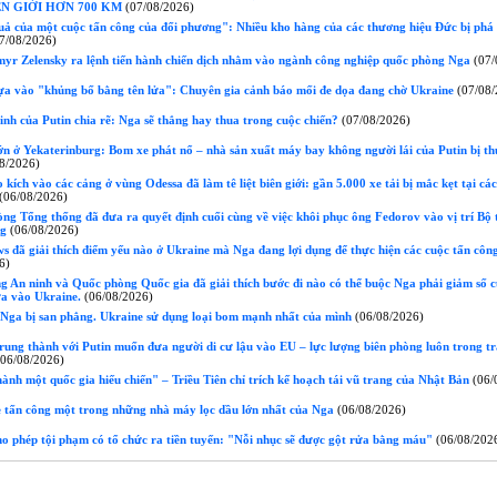
N GIỚI HƠN 700 KM
(07/08/2026)
ả của một cuộc tấn công của đối phương": Nhiều kho hàng của các thương hiệu Đức bị phá
7/08/2026)
yr Zelensky ra lệnh tiến hành chiến dịch nhằm vào ngành công nghiệp quốc phòng Nga
(07/
ựa vào "khủng bố bằng tên lửa": Chuyên gia cảnh báo mối đe dọa đang chờ Ukraine
(07/08/
h của Putin chia rẽ: Nga sẽ thắng hay thua trong cuộc chiến?
(07/08/2026)
n ở Yekaterinburg: Bom xe phát nổ – nhà sản xuất máy bay không người lái của Putin bị t
8/2026)
kích vào các cảng ở vùng Odessa đã làm tê liệt biên giới: gần 5.000 xe tải bị mắc kẹt tại cá
(06/08/2026)
g Tổng thống đã đưa ra quyết định cuối cùng về việc khôi phục ông Fedorov vào vị trí Bộ
ng
(06/08/2026)
 đã giải thích điểm yếu nào ở Ukraine mà Nga đang lợi dụng để thực hiện các cuộc tấn côn
6)
 An ninh và Quốc phòng Quốc gia đã giải thích bước đi nào có thể buộc Nga phải giảm số c
ửa vào Ukraine.
(06/08/2026)
Nga bị san phẳng. Ukraine sử dụng loại bom mạnh nhất của mình
(06/08/2026)
ung thành với Putin muốn đưa người di cư lậu vào EU – lực lượng biên phòng luôn trong tr
06/08/2026)
ành một quốc gia hiếu chiến" – Triều Tiên chỉ trích kế hoạch tái vũ trang của Nhật Bản
(06/
 tấn công một trong những nhà máy lọc dầu lớn nhất của Nga
(06/08/2026)
o phép tội phạm có tổ chức ra tiền tuyến: "Nỗi nhục sẽ được gột rửa bằng máu"
(06/08/202