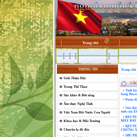
Trang chủ
THÔNG TIN
Trang chủ
Giới Thiệu Hội
CÁC
Trang Thể Thao
+
Tình báo
bang Baye
Sức khỏe & Đời sống
+
Putin đ
Ẩm thực Nghệ Tĩnh
+
Sáu thán
tinh của E
Việt Nam Đất Nước Con Người
+
REUTE
MÁY BAY
Khoa học & Môi Trường
+
REUTER
Chuyện lạ đó đây
CHỨNG N
+
SBU P