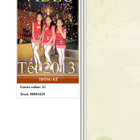
THỐNG KÊ
Guests online: 61
Total: 88081029