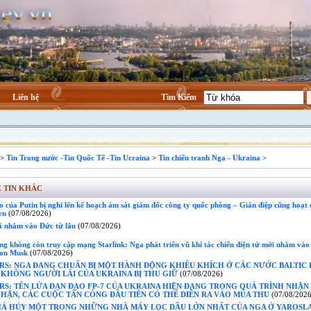
Liên hệ
Tìm Kiếm
>
Tin Trong nước -Tin Quốc Tế -Tin Ucraina
>
Tin chiến tranh Nga - Ukraina >
 TIN KHÁC
 của Putin bị nghi lên kế hoạch ám sát giám đốc công ty quốc phòng – Gián điệp cũng hoạt 
rn
(07/08/2026)
ã nhắm vào Đức từ lâu
(07/08/2026)
g không còn truy cập mạng Starlink: Nga phát triển vũ khí tác chiến điện tử mới nhằm vào
lon Musk
(07/08/2026)
RS: NGA ĐANG CHUẨN BỊ MỘT HÀNH ĐỘNG KHIÊU KHÍCH Ở CÁC NƯỚC BALTIC
 KHÔNG NGƯỜI LÁI CỦA UKRAINA BỊ THU GIỮ
(07/08/2026)
S: TÊN LỬA ĐẠN ĐẠO FP-7 CỦA UKRAINA HIỆN ĐANG TRONG QUÁ TRÌNH NHẬN
HẬN, CÁC CUỘC TẤN CÔNG ĐẦU TIÊN CÓ THỂ DIỄN RA VÀO MÙA THU
(07/08/2026
HÁ HỦY MỘT TRONG NHỮNG NHÀ MÁY LỌC DẦU LỚN NHẤT CỦA NGA Ở YAROSLA