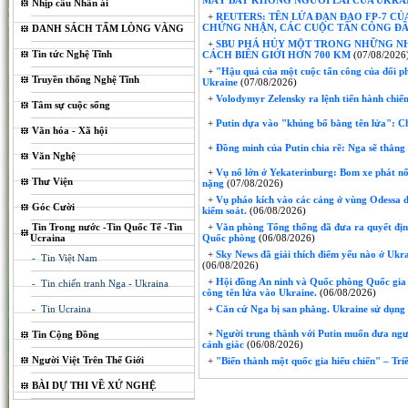
MÁY BAY KHÔNG NGƯỜI LÁI CỦA UKRAI
Nhịp cầu Nhân ái
+
REUTERS: TÊN LỬA ĐẠN ĐẠO FP-7 C
CHỨNG NHẬN, CÁC CUỘC TẤN CÔNG ĐẦU
DANH SÁCH TẤM LÒNG VÀNG
+
SBU PHÁ HỦY MỘT TRONG NHỮNG NH
Tin tức Nghệ Tĩnh
CÁCH BIÊN GIỚI HƠN 700 KM
(07/08/2026
+
"Hậu quả của một cuộc tấn công của đối p
Truyền thống Nghệ Tĩnh
Ukraine
(07/08/2026)
+
Volodymyr Zelensky ra lệnh tiến hành chi
Tâm sự cuộc sống
+
Putin dựa vào "khủng bố bằng tên lửa": C
Văn hóa - Xã hội
+
Đồng minh của Putin chia rẽ: Nga sẽ thắng
Văn Nghệ
+
Vụ nổ lớn ở Yekaterinburg: Bom xe phát nổ
Thư Viện
nặng
(07/08/2026)
+
Vụ pháo kích vào các cảng ở vùng Odessa đã 
Góc Cười
kiểm soát.
(06/08/2026)
Tin Trong nước -Tin Quốc Tế -Tin
+
Văn phòng Tổng thống đã đưa ra quyết định
Ucraina
Quốc phòng
(06/08/2026)
+
Sky News đã giải thích điểm yếu nào ở Ukra
- Tin Việt Nam
(06/08/2026)
+
Hội đồng An ninh và Quốc phòng Quốc gia đ
- Tin chiến tranh Nga - Ukraina
công tên lửa vào Ukraine.
(06/08/2026)
- Tin Ucraina
+
Căn cứ Nga bị san phẳng. Ukraine sử dụng
+
Người trung thành với Putin muốn đưa người
Tin Cộng Đồng
cảnh giác
(06/08/2026)
Người Việt Trên Thế Giới
+
"Biến thành một quốc gia hiếu chiến" – Triề
BÀI DỰ THI VỀ XỨ NGHỆ