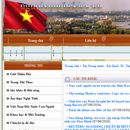
Trang chủ
Liên hệ
THÔNG TIN
Trang chủ
>
Tin Trong nước -Tin Quốc Tế -Ti
Giới Thiệu Hội
CÁC TIN KHÁC
Trang Thể Thao
+
Trục xuất người tuyên truyền cho Điện Kre
Sức khỏe & Đời sống
+
Thị trưởng Moskva cảnh báo: Cuộc tái cơ c
Ẩm thực Nghệ Tĩnh
+
Tình báo của Putin bị nghi lên kế hoạch ám
bang Bayern
(07/08/2026)
Việt Nam Đất Nước Con Người
+
Putin đã nhắm vào Đức từ lâu
(07/08/2026
Khoa học & Môi Trường
+
Sáu tháng không còn truy cập mạng Starlink
tinh của Elon Musk
(07/08/2026)
Chuyện lạ đó đây
+
REUTERS: NGA ĐANG CHUẨN BỊ MỘT