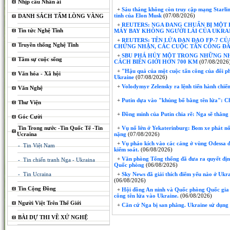
Nhịp cầu Nhân ái
+
Sáu tháng không còn truy cập mạng Starlink
tinh của Elon Musk
(07/08/2026)
DANH SÁCH TẤM LÒNG VÀNG
+
REUTERS: NGA ĐANG CHUẨN BỊ MỘT
Tin tức Nghệ Tĩnh
MÁY BAY KHÔNG NGƯỜI LÁI CỦA UKRAI
+
REUTERS: TÊN LỬA ĐẠN ĐẠO FP-7 C
Truyền thống Nghệ Tĩnh
CHỨNG NHẬN, CÁC CUỘC TẤN CÔNG ĐẦU
+
SBU PHÁ HỦY MỘT TRONG NHỮNG NH
Tâm sự cuộc sống
CÁCH BIÊN GIỚI HƠN 700 KM
(07/08/2026
+
"Hậu quả của một cuộc tấn công của đối p
Văn hóa - Xã hội
Ukraine
(07/08/2026)
+
Volodymyr Zelensky ra lệnh tiến hành chi
Văn Nghệ
+
Putin dựa vào "khủng bố bằng tên lửa": C
Thư Viện
+
Đồng minh của Putin chia rẽ: Nga sẽ thắng
Góc Cười
Tin Trong nước -Tin Quốc Tế -Tin
+
Vụ nổ lớn ở Yekaterinburg: Bom xe phát nổ
Ucraina
nặng
(07/08/2026)
+
Vụ pháo kích vào các cảng ở vùng Odessa đã 
- Tin Việt Nam
kiểm soát.
(06/08/2026)
+
Văn phòng Tổng thống đã đưa ra quyết định
- Tin chiến tranh Nga - Ukraina
Quốc phòng
(06/08/2026)
- Tin Ucraina
+
Sky News đã giải thích điểm yếu nào ở Ukra
(06/08/2026)
Tin Cộng Đồng
+
Hội đồng An ninh và Quốc phòng Quốc gia đ
công tên lửa vào Ukraine.
(06/08/2026)
Người Việt Trên Thế Giới
+
Căn cứ Nga bị san phẳng. Ukraine sử dụng
BÀI DỰ THI VỀ XỨ NGHỆ