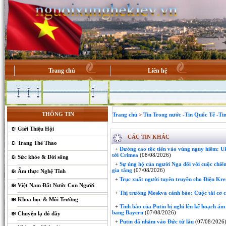
Trang chủ
Liên hệ
THÔNG TIN
Trang chủ
>
Tin Trong nước -Tin Quốc Tế -Ti
Giới Thiệu Hội
CÁC TIN KHÁC
Trang Thể Thao
+
Đường cao tốc tiến vào vùng nguy hiểm: Ukr
tới Crimea
(08/08/2026)
Sức khỏe & Đời sống
+
Sự ủng hộ của người Nga đối với cuộc chiế
gia tăng
(07/08/2026)
Ẩm thực Nghệ Tĩnh
+
Trục xuất người tuyên truyền cho Điện Kre
Việt Nam Đất Nước Con Người
+
Thị trưởng Moskva cảnh báo: Cuộc tái cơ c
Khoa học & Môi Trường
+
Tình báo của Putin bị nghi lên kế hoạch ám
bang Bayern
(07/08/2026)
Chuyện lạ đó đây
+
Putin đã nhắm vào Đức từ lâu
(07/08/2026