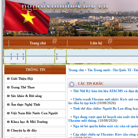
Trang chủ
Liên hệ
THÔNG TIN
Trang chủ
>
Tin Trong nước -Tin Quốc Tế -Ti
Giới Thiệu Hội
CÁC TIN KHÁC
Trang Thể Thao
+
Thổ Nhĩ Kỳ bán tên lửa ATACMS và đạn dư
Sức khỏe & Đời sống
+
Chiến tranh Ukraine mới nhất: Kyiv mở cu
lọc dầu bị tập kích
(10/08/2026)
Ẩm thực Nghệ Tĩnh
+
Tình thế đảo chiều: Người Ba Lan đồng loạt
Việt Nam Đất Nước Con Người
+
Nga đang vượt quá kế hoạch sản xuất tên lử
Ukraine mỗi tháng.
(10/08/2026)
Khoa học & Môi Trường
+
Nga từ bỏ quyền kiểm soát các căn cứ quân
Chuyện lạ đó đây
+
Cập nhật chiến sự Ukraine: Kiev tấn công 