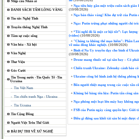
nổ
(10/08/2026)
Nhịp cầu Nhân ái
+
Nga tiêu hủy gần một triệu cuốn sách giáo 
(10/08/2026)
DANH SÁCH TẤM LÒNG VÀNG
+
Nga bán tháo vàng! Kho dự trữ của Putin 
Tin tức Nghệ Tĩnh
+
Nga: Putin trừng phạt những người chỉ trí
Truyền thống Nghệ Tĩnh
+
“Tôi nghĩ đó là một cơ hội tốt”: Lực lượng 
(video)
(10/08/2026)
Tâm sự cuộc sống
+
"Chúng ta không thể mạo hiểm": Phần Lan b
Văn hóa - Xã hội
về mùa đông khắc nghiệt.
(10/08/2026)
+
Binh sĩ Na Uy truyền dạy cho binh sĩ Ukrain
Văn Nghệ
(10/08/2026)
+
Drone mang thuốc nổ tại sân bay – Có phả
Thư Viện
+
Chiến tranh Ukraine: Zelensky cảnh báo có t
Góc Cười
+
Ukraine công bố hình ảnh hệ thống phòng 
Tin Trong nước -Tin Quốc Tế -Tin
Ucraina
+
Bốn người thiệt mạng trong các cuộc tấn 
- Tin Việt Nam
+
Khủng bố bằng tên lửa: Putin tấn công sân
- Tin chiến tranh Nga - Ukraina
+
Nga phóng một loạt lớn máy bay không ngườ
- Tin Ucraina
+
FSB của Putin ngày càng quyền lực: Giới ti
Tin Cộng Đồng
+
Điều gì đứng sau khối tài sản bí mật được c
Người Việt Trên Thế Giới
BÀI DỰ THI VỀ XỨ NGHỆ