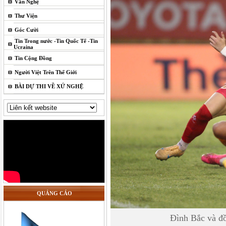
Văn Nghệ
Thư Viện
Góc Cười
Tin Trong nước -Tin Quốc Tế -Tin
Ucraina
Tin Cộng Đồng
Người Việt Trên Thế Giới
BÀI DỰ THI VỀ XỨ NGHỆ
QUẢNG CÁO
Đình Bắc và đồ