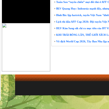
+
Xuân Son “tuyên chiến” mọi đối thủ ở AFF
+
BLV Quang Huy: Indonesia mạnh đấy, nhưng t
+
Đình Bắc lập hattrick, tuyển Việt Nam ''khở
+
Lịch thi đấu AFF Cup 2026: Đội tuyển Việt 
+
HLV Kim Sang-sik chỉ ra mục tiêu của ĐT 
+
KHI TRÁI BÓNG LĂN, THẾ GIỚI XÍCH 
+
Vô địch World Cup 2026, Tây Ban Nha lập nê