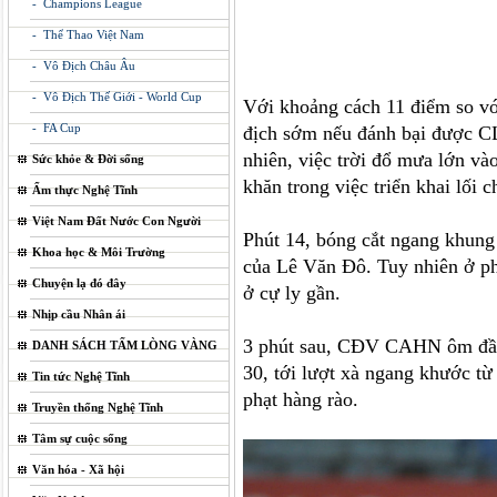
- Champions League
- Thể Thao Việt Nam
- Vô Địch Châu Âu
- Vô Địch Thế Giới - World Cup
Với khoảng cách 11 điểm so v
- FA Cup
địch sớm nếu đánh bại được CL
nhiên, việc trời đổ mưa lớn vào
Sức khỏe & Đời sống
khăn trong việc triển khai lối 
Ẩm thực Nghệ Tĩnh
Việt Nam Đất Nước Con Người
Phút 14, bóng cắt ngang khun
Khoa học & Môi Trường
của Lê Văn Đô. Tuy nhiên ở ph
Chuyện lạ đó đây
ở cự ly gần.
Nhịp cầu Nhân ái
3 phút sau, CĐV CAHN ôm đầu t
DANH SÁCH TẤM LÒNG VÀNG
30, tới lượt xà ngang khước từ
Tin tức Nghệ Tĩnh
phạt hàng rào.
Truyền thống Nghệ Tĩnh
Tâm sự cuộc sống
Văn hóa - Xã hội