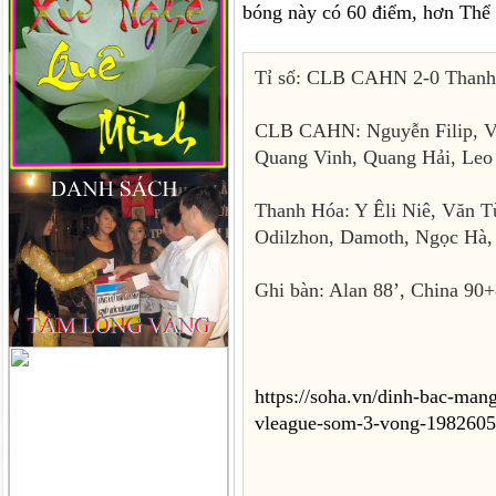
bóng này có 60 điểm, hơn Thể 
Tỉ số: CLB CAHN 2-0 Than
CLB CAHN: Nguyễn Filip, Vi
Quang Vinh, Quang Hải, Leo 
Thanh Hóa: Y Êli Niê, Văn 
Odilzhon, Damoth, Ngọc Hà
Ghi bàn: Alan 88’, China 90+
https://soha.vn/dinh-bac-man
vleague-som-3-vong-198260