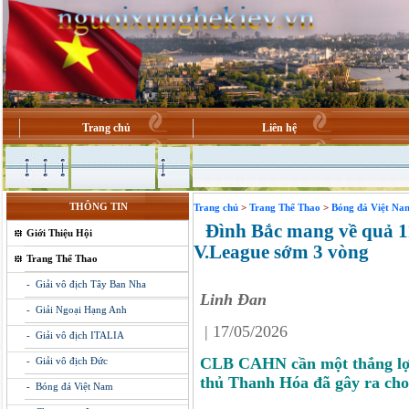
Trang chủ
Liên hệ
THÔNG TIN
Trang chủ
>
Trang Thể Thao
>
Bóng đá Việt Na
Đình Bắc mang về quả 1
Giới Thiệu Hội
V.League sớm 3 vòng
Trang Thể Thao
- Giải vô địch Tây Ban Nha
Linh Đan
- Giải Ngoại Hạng Anh
|
17/05/2026
- Giải vô địch ITALIA
CLB CAHN cần một thắng lợi 
- Giải vô địch Đức
thủ Thanh Hóa đã gây ra cho
- Bóng đá Việt Nam