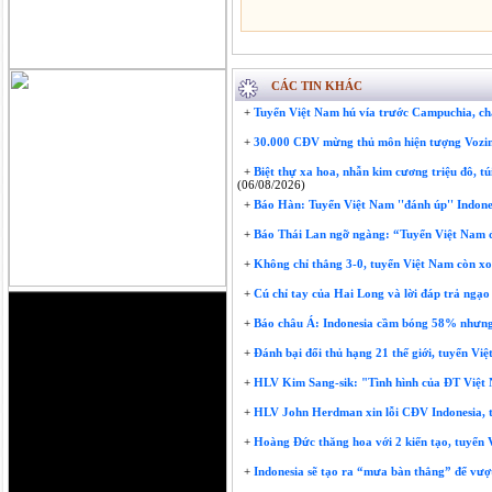
CÁC TIN KHÁC
+
Tuyển Việt Nam hú vía trước Campuchia, chậ
+
30.000 CĐV mừng thủ môn hiện tượng Vozi
+
Biệt thự xa hoa, nhẫn kim cương triệu đô, t
(06/08/2026)
+
Báo Hàn: Tuyển Việt Nam ''đánh úp'' Indone
+
Báo Thái Lan ngỡ ngàng: “Tuyển Việt Nam đ
+
Không chỉ thắng 3-0, tuyển Việt Nam còn xoa
+
Cú chỉ tay của Hai Long và lời đáp trả ngạo
+
Báo châu Á: Indonesia cầm bóng 58% nhưng 
+
Đánh bại đối thủ hạng 21 thế giới, tuyển Vi
+
HLV Kim Sang-sik: "Tình hình của ĐT Việt Nam
+
HLV John Herdman xin lỗi CĐV Indonesia, 
+
Hoàng Đức thăng hoa với 2 kiến tạo, tuyển 
+
Indonesia sẽ tạo ra “mưa bàn thắng” để vượ