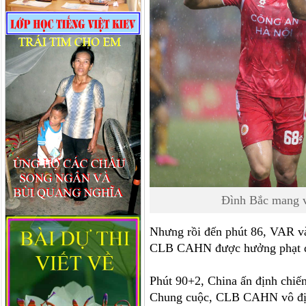
Đình Bắc mang v
Nhưng rồi đến phút 86, VAR và
CLB CAHN được hưởng phạt đền
Phút 90+2, China ấn định chiến
Chung cuộc, CLB CAHN vô địch