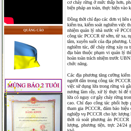
cơ cháy rừng ở mức thấp hơn, ph
biện pháp an toàn, thực hiện vào 
Đồng thời chỉ đạo các đơn vị liê
kiểm tra, kiểm soát nghiêm việc t
nhiệm quản lý nhà nước về PCCCR
QUẢNG CÁO
công tác PCCCR từ sớm, từ xa, nga
tâm, xuyên suốt của địa phương.
nghiêm túc, để cháy rừng xảy ra tr
địa bàn thuộc phạm vi quản lý t
hoàn toàn trách nhiệm trước UBN
chức năng.
Các địa phương tăng cường kiểm t
người dân trong công tác PCCCR;
việc sử dụng lửa trong rừng và gầ
nương làm rẫy, xử lý thực bì để 
lửa có nguy cơ gây cháy rừng tron
cao. Chỉ đạo công tác phối hợp 
tham gia PCCCR, đảm bảo hiệu qu
nghiệp vụ PCCCR cho lực lượng 
thời rà soát phương án PCCCR t
lượng, phương tiện, trực 24/24 
khô...