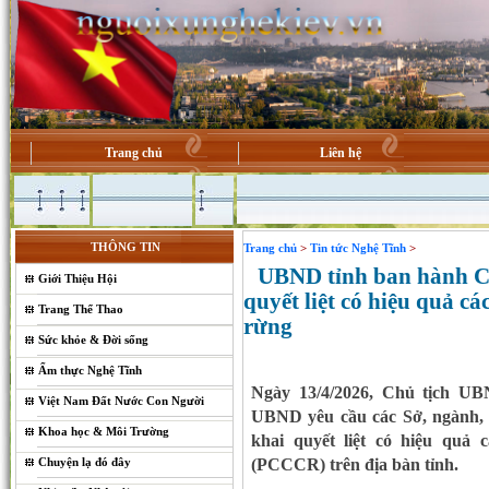
Trang chủ
Liên hệ
THÔNG TIN
Trang chủ
>
Tin tức Nghệ Tĩnh
>
UBND tỉnh ban hành Công
Giới Thiệu Hội
quyết liệt có hiệu quả c
Trang Thể Thao
rừng
Sức khỏe & Đời sống
Ẩm thực Nghệ Tĩnh
Ngày 13/4/2026, Chủ tịch U
Việt Nam Đất Nước Con Người
UBND yêu cầu các Sở, ngành, đ
Khoa học & Môi Trường
khai quyết liệt có hiệu quả
Chuyện lạ đó đây
(PCCCR) trên địa bàn tỉnh.