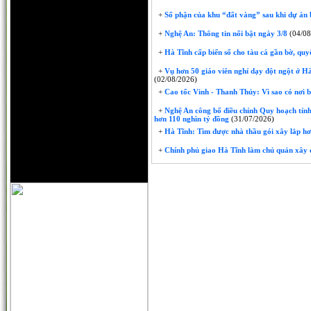
+
Số phận của khu “đất vàng” sau khi dự án 
+
Nghệ An: Thông tin nổi bật ngày 3/8
(04/08
+
Hà Tĩnh cấp biển số cho tàu cá gần bờ, quyế
+
Vụ hơn 50 giáo viên nghỉ dạy đột ngột ở Hà 
(02/08/2026)
+
Cao tốc Vinh - Thanh Thủy: Vì sao có nơi 
+
Nghệ An công bố điều chỉnh Quy hoạch tỉnh
hơn 110 nghìn tỷ đồng
(31/07/2026)
+
Hà Tĩnh: Tìm được nhà thầu gói xây lắp hơ
+
Chính phủ giao Hà Tĩnh làm chủ quản xây 