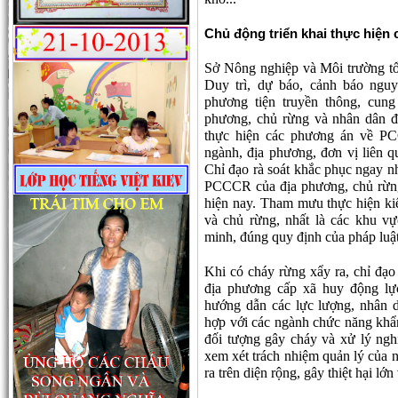
Chủ động triển khai thực hiệ
Sở Nông nghiệp và Môi trường tổ c
Duy trì, dự báo, cảnh báo nguy
phương tiện truyền thông, cun
phương, chủ rừng và nhân dân để
thực hiện các phương án về PC
ngành, địa phương, đơn vị liên 
Chỉ đạo rà soát khắc phục ngay nh
PCCCR của địa phương, chủ rừng 
hiện nay. Tham mưu thực hiện ki
và chủ rừng, nhất là các khu v
minh, đúng quy định của pháp luậ
Khi có cháy rừng xẩy ra, chỉ đạ
địa phương cấp xã huy động lực
hướng dẫn các lực lượng, nhân d
hợp với các ngành chức năng khẩn
đối tượng gây cháy và xử lý ng
xem xét trách nhiệm quản lý của 
ra trên diện rộng, gây thiệt hại lớ