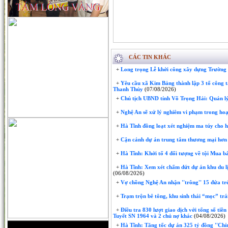
CÁC TIN KHÁC
+
Long trọng Lễ khởi công xây dựng Trườn
+
Yêu cầu xã Kim Bảng thành lập 3 tổ công t
Thanh Thủy
(07/08/2026)
+
Chủ tịch UBND tỉnh Võ Trọng Hải: Quản lý
+
Nghệ An sẽ xử lý nghiêm vi phạm trong hoạ
+
Hà Tĩnh đồng loạt xét nghiệm ma túy cho 
+
Cận cảnh dự án trung tâm thương mại hơn 
+
Hà Tĩnh: Khởi tố 4 đối tượng về tội Mua bá
+
Hà Tĩnh: Xem xét chấm dứt dự án khu du lị
(06/08/2026)
+
Vợ chồng Nghệ An nhận ''trông'' 15 đứa trẻ 
+
Trạm trộn bê tông, khu sinh thái “mọc” trái
+
Điều tra 830 lượt giao dịch với tổng số tiề
Tuyết SN 1964 và 2 chủ nợ khác
(04/08/2026)
+
Hà Tĩnh: Tăng tốc dự án 325 tỷ đồng ''Chỉ