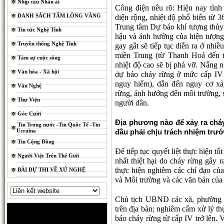
Nhịp cầu Nhân ái
Công điện nêu rõ: Hiện nay tình 
DANH SÁCH TẤM LÒNG VÀNG
diện rộng, nhiệt độ phổ biến từ 
Trung tâm Dự báo khí tượng thủy 
Tin tức Nghệ Tĩnh
hậu và ảnh hưởng của hiện tượng
Truyền thống Nghệ Tĩnh
gay gắt sẽ tiếp tục diễn ra ở nhi
miền Trung (từ Thanh Hoá đến 
Tâm sự cuộc sống
nhiệt độ cao sẽ bị phá vỡ. Nắng 
Văn hóa - Xã hội
dự báo cháy rừng ở mức cấp IV
nguy hiểm), dẫn đến nguy cơ xảy 
Văn Nghệ
rừng, ảnh hưởng đến môi trường, s
Thư Viện
người dân.
Góc Cười
Địa phương nào để xảy ra cháy
Tin Trong nước -Tin Quốc Tế -Tin
Ucraina
đầu phải chịu trách nhiệm trư
Tin Cộng Đồng
Để tiếp tục quyết liệt thực hiện 
Người Việt Trên Thế Giới
nhất thiệt hại do cháy rừng gây 
thực hiện nghiêm các chỉ đạo c
BÀI DỰ THI VỀ XỨ NGHỆ
và Môi trường và các văn bản của
Chủ tịch UBND các xã, phường p
trên địa bàn; nghiêm cấm xử lý t
báo cháy rừng từ cấp IV trở lên. 