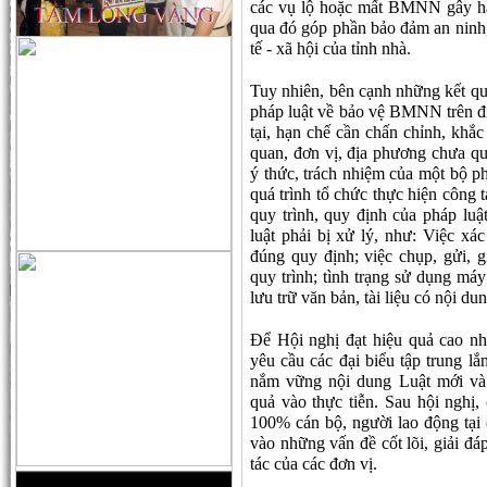
các vụ lộ hoặc mất BMNN gây hậ
qua đó góp phần bảo đảm an ninh, 
tế - xã hội của tỉnh nhà.
Tuy nhiên, bên cạnh những kết quả
pháp luật về bảo vệ BMNN trên địa
tại, hạn chế cần chấn chỉnh, khắc
quan, đơn vị, địa phương chưa 
ý thức, trách nhiệm của một bộ p
quá trình tổ chức thực hiện công
quy trình, quy định của pháp l
luật phải bị xử lý, như: Việc
đúng quy định; việc chụp, gửi, g
quy trình; tình trạng sử dụng máy
lưu trữ văn bản, tài liệu có nội
Để Hội nghị đạt hiệu quả cao n
yêu cầu các đại biểu tập trung lắ
nắm vững nội dung Luật mới và
quả vào thực tiễn. Sau hội nghị,
100% cán bộ, người lao động tại 
vào những vấn đề cốt lõi, giải đá
tác của các đơn vị.