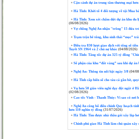
+
Cận cảnh dự án trung tâm thương mại hơn 
+
Hà Tĩnh: Khởi tố 4 đối tượng về tội Mua bá
+
Hà Tĩnh: Xem xét chấm dứt dự án khu du lị
(06/08/2026)
+
Vợ chồng Nghệ An nhận ''trông'' 15 đứa trẻ 
+
Trạm trộn bê tông, khu sinh thái “mọc” trái
+
Điều tra 830 lượt giao dịch với tổng số tiề
Tuyết SN 1964 và 2 chủ nợ khác
(04/08/2026)
+
Hà Tĩnh: Tăng tốc dự án 325 tỷ đồng ''Chỉ
+
Số phận của khu “đất vàng” sau khi dự án 
+
Nghệ An: Thông tin nổi bật ngày 3/8
(04/08
+
Hà Tĩnh cấp biển số cho tàu cá gần bờ, quyế
+
Vụ hơn 50 giáo viên nghỉ dạy đột ngột ở Hà 
(02/08/2026)
+
Cao tốc Vinh - Thanh Thủy: Vì sao có nơi 
+
Nghệ An công bố điều chỉnh Quy hoạch tỉnh
hơn 110 nghìn tỷ đồng
(31/07/2026)
+
Hà Tĩnh: Tìm được nhà thầu gói xây lắp hơ
+
Chính phủ giao Hà Tĩnh làm chủ quản xây 