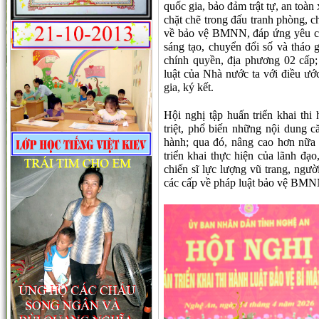
quốc gia, bảo đảm trật tự, an toàn 
chặt chẽ trong đấu tranh phòng, c
về bảo vệ BMNN, đáp ứng yêu cầu
sáng tạo, chuyển đổi số và tháo 
chính quyền, địa phương 02 cấp
luật của Nhà nước ta với điều ướ
gia, ký kết.
Hội nghị tập huấn triển khai 
triệt, phổ biến những nội dung 
hành; qua đó, nâng cao hơn nữa 
triển khai thực hiện của lãnh đạo
chiến sĩ lực lượng vũ trang, ngườ
các cấp về pháp luật bảo vệ BMNN