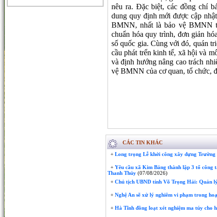
nêu ra. Đặc biệt, các đồng chí b
dung quy định mới được cập nhật,
BMNN, nhất là bảo vệ BMNN trê
chuẩn hóa quy trình, đơn giản hó
số quốc gia. Cùng với đó, quán tr
cầu phát trển kinh tế, xã hội và 
và định hướng nâng cao trách nhi
vệ BMNN của cơ quan, tổ chức, đ
CÁC TIN KHÁC
+
Long trọng Lễ khởi công xây dựng Trườn
+
Yêu cầu xã Kim Bảng thành lập 3 tổ công t
Thanh Thủy
(07/08/2026)
+
Chủ tịch UBND tỉnh Võ Trọng Hải: Quản lý
+
Nghệ An sẽ xử lý nghiêm vi phạm trong hoạ
+
Hà Tĩnh đồng loạt xét nghiệm ma túy cho 