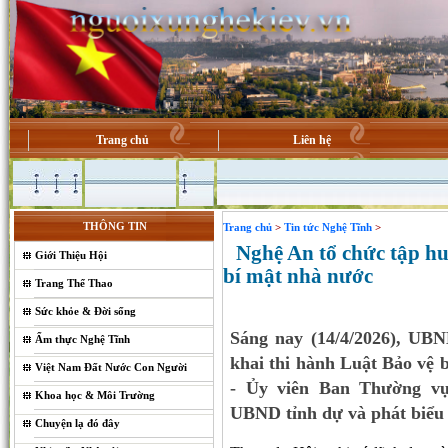
Trang chủ
Liên hệ
THÔNG TIN
Trang chủ
>
Tin tức Nghệ Tĩnh
>
Nghệ An tổ chức tập huấ
Giới Thiệu Hội
bí mật nhà nước
Trang Thể Thao
Sức khỏe & Đời sống
Sáng nay (14/4/2026), UBN
Ẩm thực Nghệ Tĩnh
khai thi hành Luật Bảo vệ 
Việt Nam Đất Nước Con Người
- Ủy viên Ban Thường vụ
Khoa học & Môi Trường
UBND tỉnh dự và phát biểu
Chuyện lạ đó đây