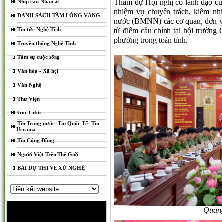
Tham dự Hội nghị có lãnh đạo cù
Nhịp cầu Nhân ái
nhiệm vụ chuyên trách, kiêm nh
DANH SÁCH TẤM LÒNG VÀNG
nước (BMNN) các cơ quan, đơn vị 
Tin tức Nghệ Tĩnh
từ điểm cầu chính tại hội trường
phường trong toàn tỉnh.
Truyền thống Nghệ Tĩnh
Tâm sự cuộc sống
Văn hóa - Xã hội
Văn Nghệ
Thư Viện
Góc Cười
Tin Trong nước -Tin Quốc Tế -Tin
Ucraina
Tin Cộng Đồng
Người Việt Trên Thế Giới
BÀI DỰ THI VỀ XỨ NGHỆ
Quang