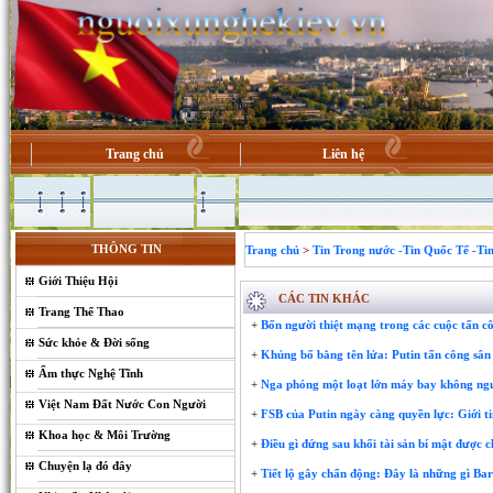
Trang chủ
Liên hệ
THÔNG TIN
Trang chủ
>
Tin Trong nước -Tin Quốc Tế -Ti
Giới Thiệu Hội
CÁC TIN KHÁC
Trang Thể Thao
+
Bốn người thiệt mạng trong các cuộc tấn 
Sức khỏe & Đời sống
+
Khủng bố bằng tên lửa: Putin tấn công sân
Ẩm thực Nghệ Tĩnh
+
Nga phóng một loạt lớn máy bay không ngườ
Việt Nam Đất Nước Con Người
+
FSB của Putin ngày càng quyền lực: Giới ti
Khoa học & Môi Trường
+
Điều gì đứng sau khối tài sản bí mật được c
Chuyện lạ đó đây
+
Tiết lộ gây chấn động: Đây là những gì B