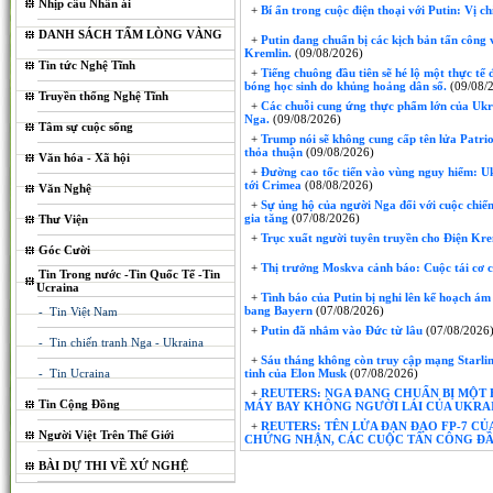
Nhịp cầu Nhân ái
+
Bí ẩn trong cuộc điện thoại với Putin: Vị chỉ
DANH SÁCH TẤM LÒNG VÀNG
+
Putin đang chuẩn bị các kịch bản tấn công v
Kremlin.
(09/08/2026)
Tin tức Nghệ Tĩnh
+
Tiếng chuông đầu tiên sẽ hé lộ một thực tế
bóng học sinh do khủng hoảng dân số.
(09/08/
Truyền thống Nghệ Tĩnh
+
Các chuỗi cung ứng thực phẩm lớn của Ukra
Nga.
(09/08/2026)
Tâm sự cuộc sống
+
Trump nói sẽ không cung cấp tên lửa Patri
thỏa thuận
(09/08/2026)
Văn hóa - Xã hội
+
Đường cao tốc tiến vào vùng nguy hiểm: Ukr
tới Crimea
(08/08/2026)
Văn Nghệ
+
Sự ủng hộ của người Nga đối với cuộc chiế
gia tăng
(07/08/2026)
Thư Viện
+
Trục xuất người tuyên truyền cho Điện Kre
Góc Cười
+
Thị trưởng Moskva cảnh báo: Cuộc tái cơ c
Tin Trong nước -Tin Quốc Tế -Tin
Ucraina
+
Tình báo của Putin bị nghi lên kế hoạch ám
bang Bayern
(07/08/2026)
- Tin Việt Nam
+
Putin đã nhắm vào Đức từ lâu
(07/08/2026
- Tin chiến tranh Nga - Ukraina
+
Sáu tháng không còn truy cập mạng Starlink
- Tin Ucraina
tinh của Elon Musk
(07/08/2026)
+
REUTERS: NGA ĐANG CHUẨN BỊ MỘT
Tin Cộng Đồng
MÁY BAY KHÔNG NGƯỜI LÁI CỦA UKRAI
+
REUTERS: TÊN LỬA ĐẠN ĐẠO FP-7 C
Người Việt Trên Thế Giới
CHỨNG NHẬN, CÁC CUỘC TẤN CÔNG ĐẦU
BÀI DỰ THI VỀ XỨ NGHỆ