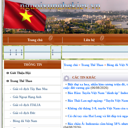
Trang chủ
Liên hệ
THÔNG TIN
Trang chủ
>
Trang Thể Thao
>
Bóng đá Việt 
Giới Thiệu Hội
CÁC TIN KHÁC
Trang Thể Thao
+
Biệt thự xa hoa, nhẫn kim cương triệu đô, 
cuộc đời vương giả
(06/08/2026)
- Giải vô địch Tây Ban Nha
+
Báo Hàn: Tuyển Việt Nam ''đánh úp'' Indon
- Giải Ngoại Hạng Anh
+
Báo Thái Lan ngỡ ngàng: “Tuyển Việt Nam 
- Giải vô địch ITALIA
+
Không chỉ thắng 3-0, tuyển Việt Nam còn xo
- Giải vô địch Đức
+
Cú chỉ tay của Hai Long và lời đáp trả ngạ
- Bóng đá Việt Nam
+
Báo châu Á: Indonesia cầm bóng 58% nhưng
(04/08/2026)