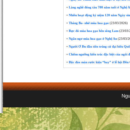
+
Làng nghề đóng tàu 700 năm tuổi ở Nghệ An 
+
Nhiều hoạt động kỷ niệm 120 năm Ngày sin
+
Tháng Ba- nhớ mùa hoa gạo
(23/03/2026)
+
Rực đỏ mùa hoa gạo bên sông Lam
(23/03/
+
Ngẩn ngơ mùa hoa gạo ở Nghệ An
(23/03/2
+
Người Ơ Đu đầu tiên trúng cử đại biểu Quố
+
Chiêm ngưỡng kiến trúc đặc biệt của ngôi 
+
Độc đáo màn rước kiệu “bay” ở lễ hội Đền
Ngư