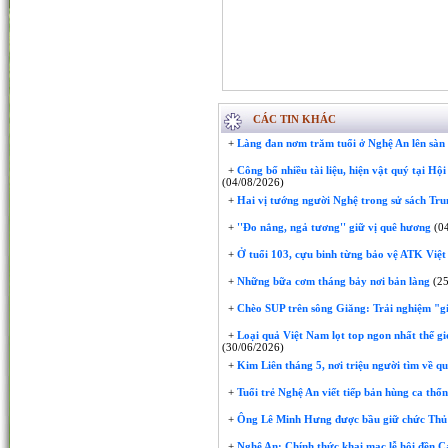
CÁC TIN KHÁC
+
Làng đan nơm trăm tuổi ở Nghệ An lên sàn 
+
Công bố nhiều tài liệu, hiện vật quý tại H
(04/08/2026)
+
Hai vị tướng người Nghệ trong sử sách Tr
+
''Đo nắng, ngả tương'' giữ vị quê hương
(04
+
Ở tuổi 103, cựu binh từng bảo vệ ATK Việt
+
Những bữa cơm tháng bảy nơi bản làng
(25
+
Chèo SUP trên sông Giăng: Trải nghiệm "gi
+
Loại quả Việt Nam lọt top ngon nhất thế gi
(30/06/2026)
+
Kim Liên tháng 5, nơi triệu người tìm về q
+
Tuổi trẻ Nghệ An viết tiếp bản hùng ca thố
+
Ông Lê Minh Hưng được bầu giữ chức Thủ
+
Nghệ An: Chính thức khai mạc lễ hội đền C