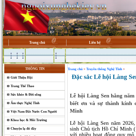
Trang chủ
Liên hệ
THÔNG TIN
Trang chủ
>
Truyền thống Nghệ Tĩnh
>
Đặc sắc Lễ hội Làng Se
Giới Thiệu Hội
Trang Thể Thao
Sức khỏe & Đời sống
Lễ hội Làng Sen hằng năm c
biết ơn và sự thành kính
Ẩm thực Nghệ Tĩnh
Minh
Việt Nam Đất Nước Con Người
Khoa học & Môi Trường
Lễ hội Làng Sen năm 2026
sinh Chủ tịch Hồ Chí Minh (
Chuyện lạ đó đây
với nhiều hoạt động quy mô