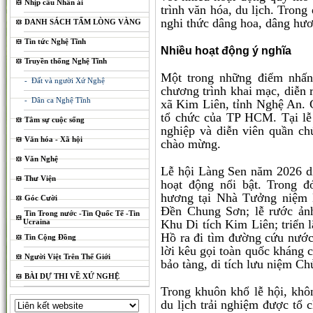
Nhịp cầu Nhân ái
trình văn hóa, du lịch. Trong
nghi thức dâng hoa, dâng hư
DANH SÁCH TẤM LÒNG VÀNG
Tin tức Nghệ Tĩnh
Nhiều hoạt động ý nghĩa
Truyền thống Nghệ Tĩnh
Một trong những điểm nhấn
- Đất và người Xứ Nghệ
chương trình khai mạc, diễn r
- Dân ca Nghệ Tĩnh
xã Kim Liên, tỉnh Nghệ An. 
tổ chức của TP HCM. Tại lễ
Tâm sự cuộc sống
nghiệp và diễn viên quần ch
Văn hóa - Xã hội
chào mừng.
Văn Nghệ
Lễ hội Làng Sen năm 2026 di
Thư Viện
hoạt động nổi bật. Trong đ
hương tại Nhà Tưởng niệm 
Góc Cười
Đền Chung Sơn; lễ rước ản
Tin Trong nước -Tin Quốc Tế -Tin
Ucraina
Khu Di tích Kim Liên; triển
Hồ ra đi tìm đường cứu nước
Tin Cộng Đồng
lời kêu gọi toàn quốc kháng 
Người Việt Trên Thế Giới
bảo tàng, di tích lưu niệm Ch
BÀI DỰ THI VỀ XỨ NGHỆ
Trong khuôn khổ lễ hội, khô
du lịch trải nghiệm được tổ 