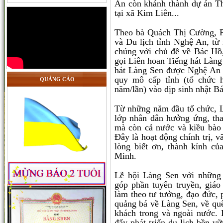
An còn khánh thành dự án Th
tại xã Kim Liên...
Theo bà Quách Thị Cường, 
và Du lịch tỉnh Nghệ An, từ
chúng với chủ đề về Bác Hồ,
gọi Liên hoan Tiếng hát Làn
hát Làng Sen được Nghệ An p
quy mô cấp tỉnh (tổ chức 
QUẢNG CÁO
năm/lần) vào dịp sinh nhật Bá
Từ những năm đầu tổ chức, L
lớp nhân dân hưởng ứng, th
mà còn cả nước và kiều bào 
Đây là hoạt động chính trị, v
lòng biết ơn, thành kính c
Minh.
Lễ hội Làng Sen với những
góp phần tuyên truyền, giáo
làm theo tư tưởng, đạo đức, 
quảng bá về Làng Sen, về qu
khách trong và ngoài nước.
đẩy phát triển du lịch bền v