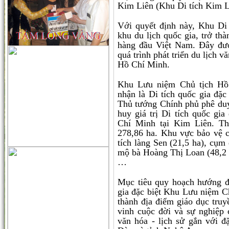
Kim Liên (Khu Di tích Kim Li
Với quyết định này, Khu Di
khu du lịch quốc gia, trở thà
hàng đầu Việt Nam. Đây đư
quá trình phát triển du lịch v
Hồ Chí Minh.
Khu Lưu niệm Chủ tịch Hồ
nhận là Di tích quốc gia đặ
Thủ tướng Chính phủ phê duyệ
huy giá trị Di tích quốc gi
Chí Minh tại Kim Liên. Th
278,86 ha. Khu vực bảo vệ c
tích làng Sen (21,5 ha), cụm 
mộ bà Hoàng Thị Loan (48,2 h
…
Mục tiêu quy hoạch hướng đế
gia đặc biệt Khu Lưu niệm C
thành địa điểm giáo dục tru
vinh cuộc đời và sự nghiệp 
văn hóa - lịch sử gắn với đ