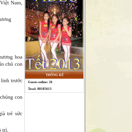
 Việt Nam,
hương
 hương hoa
ín chủ con
THỐNG KÊ
linh trước
Guests online: 26
Total: 88185613
 chúng con
ià trẻ sức
trì.