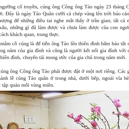
 ngưỡng cổ truyền, cúng ông Công ông Táo ngày 23 tháng C
ời. Đây là ngày Táo Quân cưỡi cá chép vàng lên trời báo cá
ượng đế những điều tai nghe mắt thấy ở trần gian; tất cả 
c xấu, những gì đã làm được và chưa làm được của con ngư
cách khách quan, trung thực.
mâm cỗ cúng là để tiễn ông Táo lên thiên đình bẩm báo tất c
ong năm của gia đình và cũng là người kết nối gia đình với 
 thiên đình, chuyển tải mong ước của gia chủ trong năm mới.
úng ông Công ông Táo phải được đặt ở một nơi riêng. Các g
hành lễ cúng Táo quân ở trong nhà, dưới bếp, ngoài vỉa hè
c tập quán mỗi vùng miền.