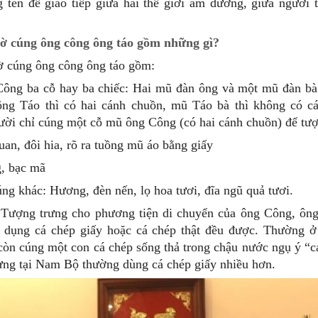
g ten để giao tiếp giữa hai thế giới âm dương, giữa người t
hờ cúng ông công ông táo gồm những gì?
ờ cúng ông công ông táo gồm:
ông ba cỗ hay ba chiếc: Hai mũ đàn ông và một mũ đàn b
ông Táo thì có hai cánh chuồn, mũ Táo bà thì không có c
ời chỉ cúng một cỗ mũ ông Công (có hai cánh chuồn) để tượ
uan, đôi hia, rõ ra tuồng mũ áo bằng giấy
g, bạc mã
ng khác: Hương, đèn nến, lọ hoa tươi, đĩa ngũ quả tươi.
 Tượng trưng cho phương tiện di chuyển của ông Công, ôn
ử dụng cá chép giấy hoặc cá chép thật đều được. Thường 
còn cúng một con cá chép sống thả trong chậu nước ngụ ý “c
ưng tại Nam Bộ thường dùng cá chép giấy nhiều hơn.