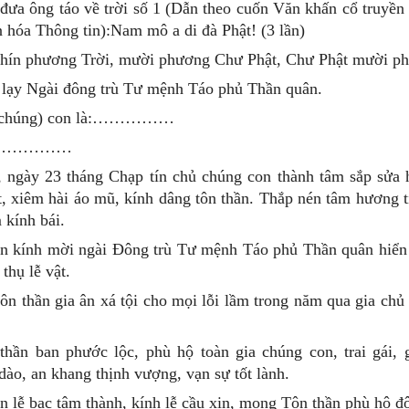
đưa ông táo về trời số 1 (Dẫn theo cuốn Văn khấn cổ truyền
hóa Thông tin):Nam mô a di đà Phật! (3 lần)
chín phương Trời, mười phương Chư Phật, Chư Phật mười p
 lạy Ngài đông trù Tư mệnh Táo phủ Thần quân.
 (chúng) con là:……………
i:……………
 ngày 23 tháng Chạp tín chủ chúng con thành tâm sắp sửa
, xiêm hài áo mũ, kính dâng tôn thần. Thắp nén tâm hương t
 kính bái.
n kính mời ngài Đông trù Tư mệnh Táo phủ Thần quân hiển 
thụ lễ vật.
ôn thần gia ân xá tội cho mọi lỗi lầm trong năm qua gia chủ
hần ban phước lộc, phù hộ toàn gia chúng con, trai gái, g
dào, an khang thịnh vượng, vạn sự tốt lành.
 lễ bạc tâm thành, kính lễ cầu xin, mong Tôn thần phù hộ độ 