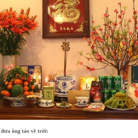
đưa ông táo về trời: