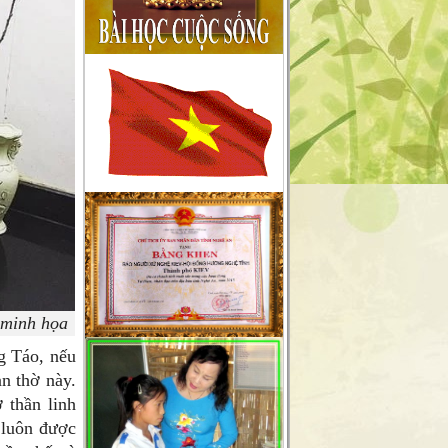
người làm báo không chuyên nên
chắc chắn sẽ gặp sai sót không
mong muốn, chúng tôi sẽ tiếp thu
chân thành những góp ý xây
dựng
của quý độc giả để cho trang tin
ngày càng hoàn thiện hơn, xin
gửi
về mục liên hệ trên mặt báo .
 minh họa
g Táo, nếu
n thờ này.
 thần linh
 luôn được