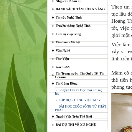
Nhịp cầu Nhân ái
Theo tín
DANH SÁCH TẤM LÒNG VÀNG
tục lâu đ
Tin tức Nghệ Tĩnh
Hoàng Th
Truyền thống Nghệ Tĩnh
tốt, việ
Tâm sự cuộc sống
giới một 
Văn hóa - Xã hội
Việc làm 
Văn Nghệ
xảy ra tr
linh trên
Thư Viện
Góc Cười
Mâm cỗ c
Tin Trong nước -Tin Quốc Tế -Tin
Ucraina
thể tiến 
Tin Cộng Đồng
phong tụ
- Chuyện Đời và Học mọi nơi mọi
lúc
- LỚP HỌC TIẾNG VIỆT KIEV
- BÀI HỌC CUỘC SỐNG TỪ PHẬT
PHÁP
Người Việt Trên Thế Giới
BÀI DỰ THI VỀ XỨ NGHỆ