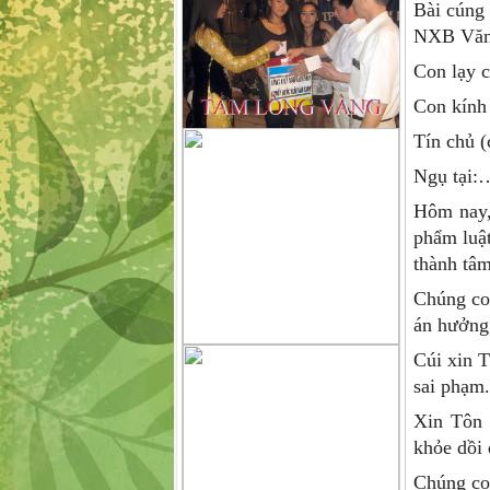
Bài cúng 
NXB Văn 
Con lạy 
Con kính
Tín chủ
Ngụ tạ
Hôm nay,
phẩm luật
thành tâm
Chúng co
án hưởng 
Cúi xin T
sai phạm.
Xin Tôn t
khỏe dồi 
Chúng con