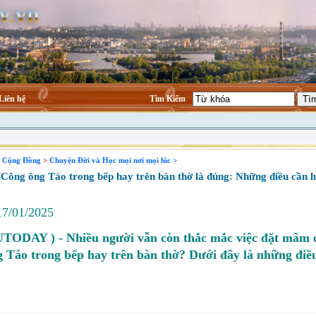
Liên hệ
Tìm Kiếm
n Cộng Đồng
>
Chuyện Đời và Học mọi nơi mọi lúc >
ông ông Táo trong bếp hay trên bàn thờ là đúng: Những điều cần l
17/01/2025
UTODAY )
- Nhiều người vẫn còn thắc mắc việc đặt mâm 
 Táo trong bếp hay trên bàn thờ? Dưới đây là những điề