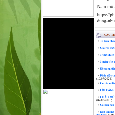
Nam mô A 
https://p
dung-nhu
CÁC TI
+
Tổ tiên nhắc
+
Già rồi mới 
+
3 thứ khiến 
+
3 món tiền đ
+
Đồng nghiệp
+
Phúc đức tại
(10/07/2026)
+
Có rất nhiều
+
LỜI CẢM Ơ
+
CHÀO MỪNG
(02/09/2025)
+
Có nên nên 
+
Đến khi mẹ g
đót hơn
(23/04