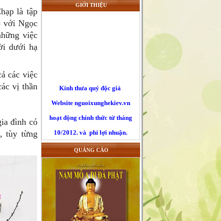
GIỚI THIỆU
hạp là tập
o với Ngọc
những việc
ời dưới hạ
Kính thưa quý độc giả
ả các việc
Website nguoixunghekiev.vn
các vị thần
hoạt động chính thức từ tháng
10/2012. và phi lợi nhuận.
ia đình có
Trang tin đăng tải tin tức
, tùy từng
của cộng đồng người Việt tại
QUẢNG CÁO
Kiev
và toàn Ucraina, đồng thời lấy
tin
từ các trang báo mạng khác trên
nguyên tắc trích dẫn nguyên bản
đường nguồn chính. Là những