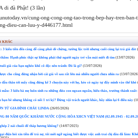
di đà Phật! (3 lần)
hunutoday.vn/cung-ong-cong-ong-tao-trong-bep-hay-tren-ban-t
ng-dieu-can-luu-y-d446177.html
N KHÁC
: 3 kiểu tiền đến càng dễ càng phải dè chừng, tưởng lộc trời nhưng cuối cùng lại trả giá đắt
(
thấm: Hạnh phúc thật sự không phải thứ người ngày trẻ vẫn mải miết đi tìm
(13/07/2026)
tuổi già của bạn nghèo khổ cô độc nên tránh: Đó là gì?
(13/07/2026)
ược cho cũng đừng nhận bởi cái giá về sau rất lớn mà nhiều người chưa nhìn ra
(13/07/2026
 dẫu thân tới mấy cũng đừng kể 3 chuyện này với họ, kẻo có ngày tự đẩy mình vào thế khó
(
 mẫu: 3 kiểu bà mẹ luôn sinh ra những đứa con ngoan ngoãn, hiếu thảo, trưởng thành xuất
 bạn bè nhưng không có nổi 1 tri kỷ? Đừng vội trách người khác, hãy nhìn lại 6 điều này
(10
N TỪ GIA ĐÌNH CHÁU LINDA
(26/05/2026)
 80 NĂM QUỐC KHÁNH NƯỚC CỘNG HÒA XHCN VIỆT NAM (02.09.1945 - 02.09.20
ghép 2 nải chuối để thắp hương không?
(14/07/2025)
ọi điện hỏi xin tiền để trả nợ, tôi mới ngỡ ngàng biết được việc anh trai chị dâu đã làm: Kh
/2025)