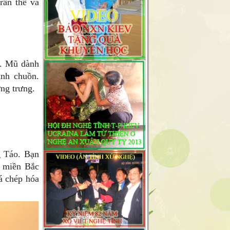
rần thế và
à. Mũ dành
ánh chuồn.
ng trưng.
g Táo. Bạn
ở miền Bắc
á chép hóa