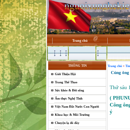
Trang chủ
THÔNG TIN
Trang chủ
>
Ti
Cúng ông C
Giới Thiệu Hội
Trang Thể Thao
Thứ sáu 
Sức khỏe & Đời sống
( PHUN
Ẩm thực Nghệ Tĩnh
Công ông
Việt Nam Đất Nước Con Người
ý
Khoa học & Môi Trường
Chuyện lạ đó đây