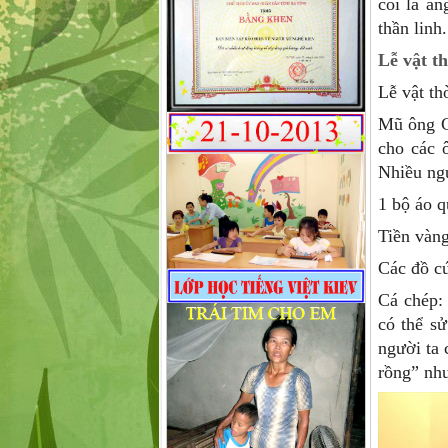
coi là ăn
thần linh.
Lễ vật t
Lễ vật th
Mũ ông C
cho các 
Nhiều ngư
1 bộ áo q
Tiền vàn
Các đồ cú
Cá chép:
có thể s
người ta 
rồng” nh