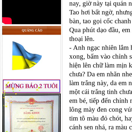
nay, giờ này tại quán 
Tao hơi bất ngờ, nhưng
bàn, tao gọi cốc chanh
Qua phút dạo đầu, em k
QUẢNG CÁO
thoại lên.
- Anh ngạc nhiên lắm
xong, bấm vào chỉnh s
hiện lên chữ làm mịn 
chưa? Da em nhăn nhe
làm trắng này, da em 
một cái trắng tinh chư
em bé, tiếp đến chỉnh 
lông mày đen cong vút
tim tô màu đỏ chót, h
cánh sen nhá, ra màu 