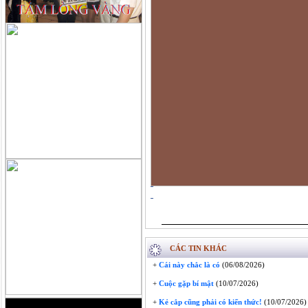
CÁC TIN KHÁC
+
Cái này chắc là có
(06/08/2026)
+
Cuộc gặp bí mật
(10/07/2026)
+
Kẻ cắp cũng phải có kiến thức!
(10/07/2026)