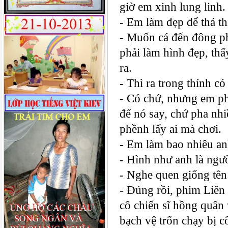
giờ em xinh lung linh.
- Em làm đẹp để thả th
- Muốn cá đến đông ph
phải làm hình đẹp, thấ
ra.
- Thì ra trong thính có
- Có chứ, nhưng em pha
để nó say, chứ pha nh
phềnh lấy ai mà chơi.
- Em làm bao nhiêu an
- Hình như anh là ngư
- Nghe quen giống tê
- Đúng rồi, phim Liên
cô chiến sĩ hồng quân 
bạch vệ trốn chạy bị 