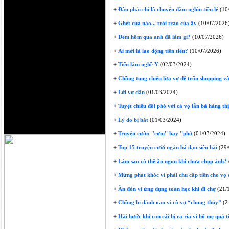
+
Đâu phải chỉ là chuyện dăm nghìn tiền lẻ
(10
+
Ghét của nào... trời trao của ấy
(10/07/2026
+
Đêm hôm qua anh đã làm gì?
(10/07/2026)
+
Ai mới là lao động tiên tiến?
(10/07/2026)
+
Tiếu lâm nghề Y
(02/03/2024)
+
Chồng tung chiêu lừa vợ để trốn shopping và
+
Lời vợ dặn
(01/03/2024)
+
Tuyệt chiêu đối phó với cả vợ lẫn bà hàng thị
+
Lý do bị bắt
(01/03/2024)
+
Truyện cười: ''cơm'' hay ''phở
(01/03/2024)
+
Top 15 truyện cười ngắn bá đạo siêu hài
(29/
+
Làm sao có thể ăn ngon khi chưa chụp ảnh?
+
Mừng phát khóc vì phải chu cấp tiền cho vợ 
+
Ăn đòn vì ứng dụng toán học khi đi chợ
(21/
+
Chồng bị đánh oan vì cô vợ “chung thủy”
(2
+
Hài hước khi con cái bị ra rìa vì bố mẹ quá 