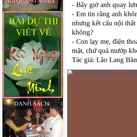
- Bây giờ anh quay l
- Em tin rằng anh khô
nhưng kết cấu nội thấ
không?
- Con lạy mẹ, điện tho
mặt, chứ quả mướp khô
Tác giả: Lão Lang Bă