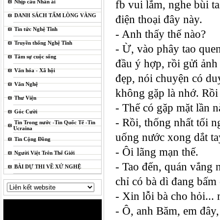
Nhịp cầu Nhân ái
fb vui lắm, nghe bùi ta
DANH SÁCH TẤM LÒNG VÀNG
điện thoại đây này.
Tin tức Nghệ Tĩnh
-
Anh thấy thế nào?
Truyền thống Nghệ Tĩnh
- Ừ, vào phây tao que
Tâm sự cuộc sống
đầu ý hợp, rồi gửi ản
Văn hóa - Xã hội
đẹp, nói chuyện có du
Văn Nghệ
không gặp là nhớ. Rồi
Thư Viện
- Thế có gặp mặt lần 
Góc Cười
- Rồi, thống nhất tối 
Tin Trong nước -Tin Quốc Tế -Tin
Ucraina
uống nước xong dắt ta
Tin Cộng Đồng
- Ôi lãng mạn thế.
Người Việt Trên Thế Giới
- Tao đến, quán vắng 
BÀI DỰ THI VỀ XỨ NGHỆ
chỉ có bà dì đang bấm đ
- Xin lỗi bà cho hỏi...
- Ô, anh Băm, em đây,