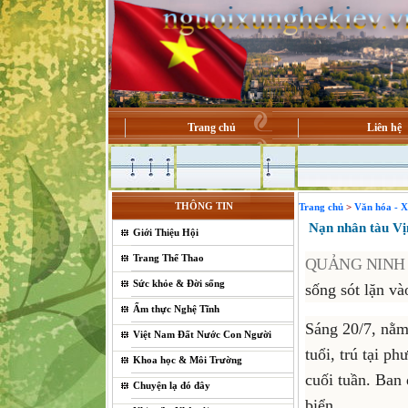
Trang chủ
Liên hệ
THÔNG TIN
Trang chủ
>
Văn hóa - X
Nạn nhân tàu Vịnh
Giới Thiệu Hội
Trang Thể Thao
QUẢNG NINH
Sức khỏe & Đời sống
sống sót lặn v
Ẩm thực Nghệ Tĩnh
Sáng 20/7, nằm
Việt Nam Đất Nước Con Người
tuổi, trú tại 
Khoa học & Môi Trường
cuối tuần. Ban
Chuyện lạ đó đây
biển.