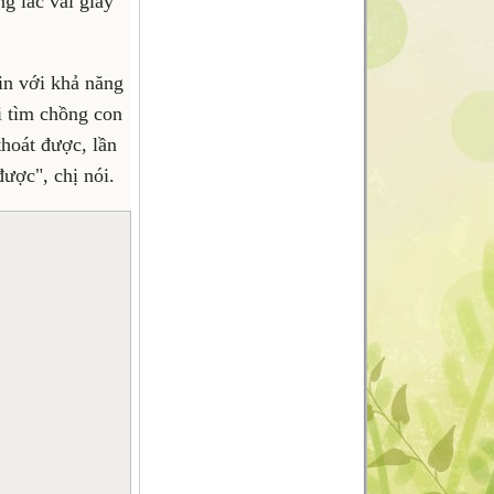
g lắc vài giây
in với khả năng
i tìm chồng con
thoát được, lần
ược", chị nói.