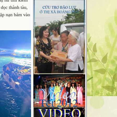
hụ nữ tìm kiếm
dọc thành tàu,
gặp nạn bám vào