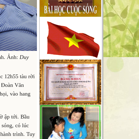
chắc chắn sẽ gặp sai sót không
mong muốn, chúng tôi sẽ tiếp thu
chân thành những góp ý xây
dựng
của quý độc giả để cho trang tin
ngày càng hoàn thiện hơn, xin
gửi
nh. Ảnh:
Duy
về mục liên hệ trên mặt báo .
c 12h55 tàu rời
u Đoàn Văn
họi, vào hang
ờ ập tới. Bầu
 sóng, có lúc
 hành trình. Tuy