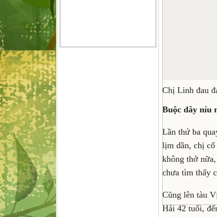
Chị Linh đau đá
Buộc dây níu 
Lần thứ ba quay
lịm dần, chị cố
không thở nữa, 
chưa tìm thấy c
Cũng lên tàu V
Hải 42 tuổi, đế