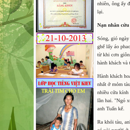
nhiên, ông ấy đ
lại.
Nạn nhân cứu
Sóng, gió ngày
ghế lấy áo pha
từ khi cơn giông
hành khách và 
Hành khách hoả
nhất ở mỏm tàu.
nhiều cửa kính 
lần hai. "Ngó x
anh Tuấn kể.
Ra khỏi tàu, an