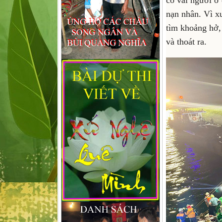
có vài người ở
nạn nhân. Vì x
tìm khoảng hở,
và thoát ra.