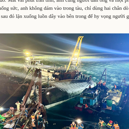
 đó. Mất vài phút trấn tĩnh, anh cùng người đàn ông và một p
uống sức, anh không dám vào trong tàu, chỉ dùng hai chân dò 
 sau đó lặn xuống luồn dây vào bên trong để hy vọng người 