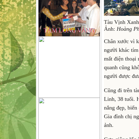
Tàu Vịnh Xanh 5
Ảnh:
Hoàng P
Chân xước vì k
người khác tím 
mất điện thoại
quanh cũng khô
người được đưa
Cũng đi trên t
Linh, 38 tuổi.
nắng đẹp, biển
Gia đình chị n
ảnh.