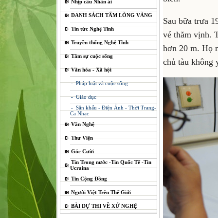
Nhịp cầu Nhân ái
DANH SÁCH TẤM LÒNG VÀNG
Sau bữa trưa 1
Tin tức Nghệ Tĩnh
vé thăm vịnh. T
Truyền thống Nghệ Tĩnh
hơn 20 m. Họ n
Tâm sự cuộc sống
chủ tàu không 
Văn hóa - Xã hội
- Pháp luật và cuộc sống
- Giáo dục
- Sân khấu - Điện Ảnh - Thời Trang-
Ca Nhạc
Văn Nghệ
Thư Viện
Góc Cười
Tin Trong nước -Tin Quốc Tế -Tin
Ucraina
Tin Cộng Đồng
Người Việt Trên Thế Giới
BÀI DỰ THI VỀ XỨ NGHỆ