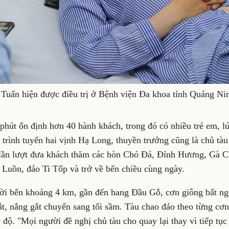
uấn hiện được điều trị ở Bệnh viện Đa khoa tỉnh Quảng Ni
hút ổn định hơn 40 hành khách, trong đó có nhiều trẻ em, lú
 trình tuyến hai vịnh Hạ Long, thuyền trưởng cũng là chủ tà
, lần lượt đưa khách thăm các hòn Chó Đá, Đỉnh Hương, Gà C
 Luồn, đảo Ti Tốp và trở về bến chiều cùng ngày.
rời bến khoảng 4 km, gần đến hang Đầu Gỗ, cơn giông bất ng
ắt, nắng gắt chuyển sang tối sầm. Tàu chao đảo theo từng cơn
độ. "Mọi người đề nghị chủ tàu cho quay lại thay vì tiếp tục