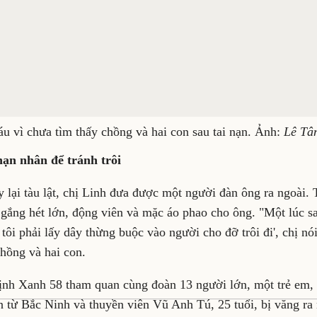
u vì chưa tìm thấy chồng và hai con sau tai nạn. Ảnh:
Lê Tâ
nạn nhân để tránh trôi
 lại tàu lật, chị Linh đưa được một người đàn ông ra ngoài.
 gắng hét lớn, động viên và mặc áo phao cho ông. "Một lúc sa
tôi phải lấy dây thừng buộc vào người cho đỡ trôi đi', chị nó
hồng và hai con.
ịnh Xanh 58 tham quan cùng đoàn 13 người lớn, một trẻ em
n từ Bắc Ninh và thuyền viên Vũ Anh Tú, 25 tuổi, bị văng ra 