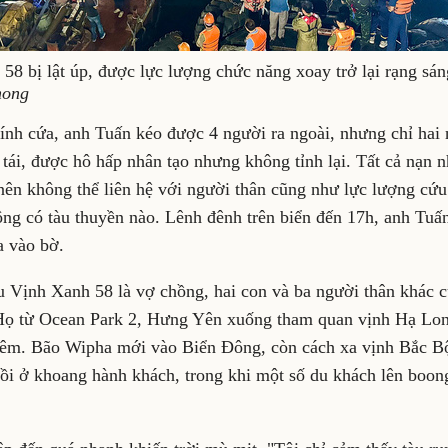
8 bị lật úp, được lực lượng chức năng xoay trở lại rạng sán
hong
ính cứa, anh Tuấn kéo được 4 người ra ngoài, nhưng chỉ hai 
tái, được hô hấp nhân tạo nhưng không tỉnh lại. Tất cả nạn 
 nên không thể liên hệ với người thân cũng như lực lượng cứ
ng có tàu thuyền nào. Lênh đênh trên biển đến 17h, anh Tuấ
 vào bờ.
àu Vịnh Xanh 58 là vợ chồng, hai con và ba người thân khác 
 Họ từ Ocean Park 2, Hưng Yên xuống tham quan vịnh Hạ Long
 êm. Bão Wipha mới vào Biển Đông, còn cách xa vịnh Bắc B
gồi ở khoang hành khách, trong khi một số du khách lên boon