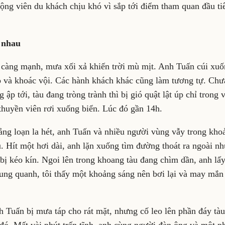
ộng viên du khách chịu khó vì sắp tới điểm tham quan đầu ti
 nhau
 càng mạnh, mưa xối xả khiến trời mù mịt. Anh Tuấn cúi xu
o và khoác vội. Các hành khách khác cũng làm tương tự. Chư
 ập tới, tàu đang tròng trành thì bị gió quật lật úp chỉ trong v
thuyền viên rơi xuống biển. Lúc đó gần 14h.
ng loạn la hét, anh Tuấn và nhiều người vùng vẫy trong kh
 Hít một hơi dài, anh lặn xuống tìm đường thoát ra ngoài như
bị kéo kín. Ngoi lên trong khoang tàu đang chìm dần, anh lấ
ung quanh, tôi thấy một khoảng sáng nên bơi lại và may mắn 
h Tuấn bị mưa táp cho rát mặt, nhưng cố leo lên phần đáy tàu