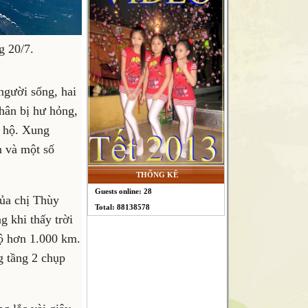
g 20/7.
người sống, hai
nhân bị hư hỏng,
u hộ. Xung
n và một số
THỐNG KÊ
Guests online: 28
của chị Thùy
Total: 88138578
 khi thấy trời
ộ hơn 1.000 km.
g tầng 2 chụp