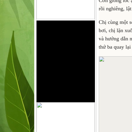
Cơn giông lốc ậ
rồi nghiêng, lậ
Chị cùng một s
bơi, chị lặn xu
và hướng dẫn ng
thứ ba quay lại