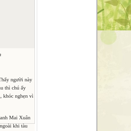
n
 Thấy người này
u thì chú ấy
i, khóc nghẹn vì
, anh Mai Xuân
ngoài khi tàu