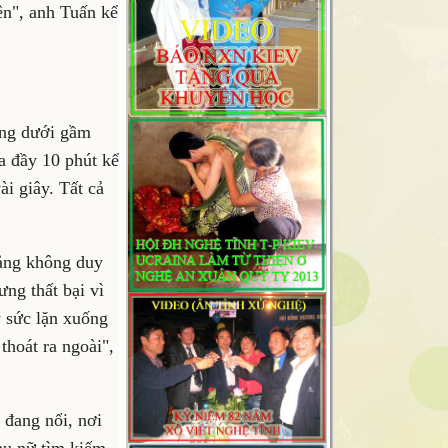
ên", anh Tuấn kể
ống dưới gầm
a đầy 10 phút kể
ài giây. Tất cả
oảng không duy
ng thất bại vì
y sức lặn xuống
thoát ra ngoài",
 đang nổi, nơi