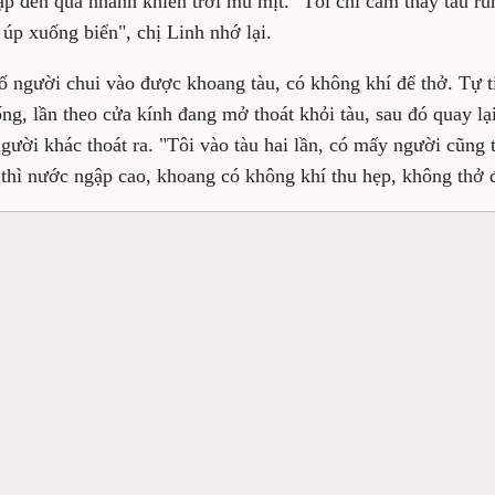
p đến quá nhanh khiến trời mù mịt. "Tôi chỉ cảm thấy tàu run
t úp xuống biển", chị Linh nhớ lại.
ố người chui vào được khoang tàu, có không khí để thở. Tự t
ống, lần theo cửa kính đang mở thoát khỏi tàu, sau đó quay lạ
ười khác thoát ra. "Tôi vào tàu hai lần, có mấy người cũng 
 thì nước ngập cao, khoang có không khí thu hẹp, không thở đ