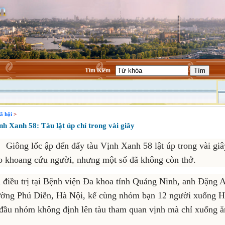
Tìm Kiếm
ã hội
>
 Xanh 58: Tàu lật úp chỉ trong vài giây
Giông lốc ập đến đẩy tàu Vịnh Xanh 58 lật úp trong vài giâ
ào khoang cứu người, nhưng một số đã không còn thở.
 điều trị tại Bệnh viện Đa khoa tỉnh Quảng Ninh, anh Đặng 
phường Phú Diễn, Hà Nội, kể cùng nhóm bạn 12 người xuống 
 đầu nhóm không định lên tàu tham quan vịnh mà chỉ xuống ă