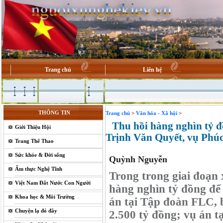
Trang chủ
Liên hệ
THÔNG TIN
Trang chủ
>
Văn hóa - Xã hội
>
Thu hồi hàng nghìn tỷ đồ
Giới Thiệu Hội
Trịnh Văn Quyết, vụ Phú
Trang Thể Thao
Sức khỏe & Đời sống
Quỳnh Nguyễn
Ẩm thực Nghệ Tĩnh
Trong trong giai đoạn 
Việt Nam Đất Nước Con Người
hàng nghìn tỷ đồng để
Khoa học & Môi Trường
án tại Tập đoàn FLC, 
Chuyện lạ đó đây
2.500 tỷ đồng; vụ án 