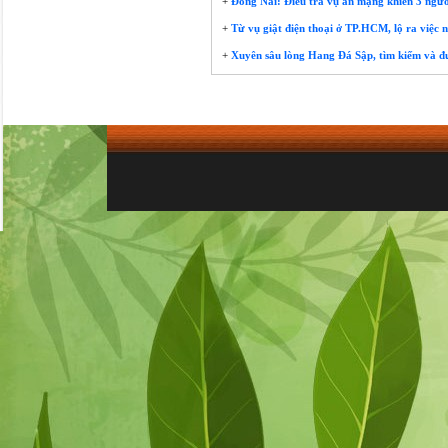
+
Đồng Nai: Điều tra vụ án mạng khiến 3 người
+
Từ vụ giật điện thoại ở TP.HCM, lộ ra việc 
+
Xuyên sâu lòng Hang Đá Sập, tìm kiếm và đưa 