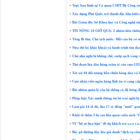
+
Trực ban hình sự Cơ quan CSĐT Bộ Công an 
+
Xây dựng Phú Quốc trở thành đặc khu kiểu 
+
Bắt Giám đốc Sở Khoa học và Công nghệ tỉ
+
TIN NÓNG 24 GIỜ QUA: 2 nhóm hỗn chiến, nổ
+
Tổng Bí thư, Chủ tịch nước: Mỗi cán bộ cơ s
+
Nửa thế kỷ khắc khoải và hành trình tìm danh 
+
Chủ nhà nghỉ bị khống chế, cướp sạch vàng 
+
Thủ đoạn lừa đảo hàng trăm tỷ của cựu CEO
+
Xét xử 44 đối tượng hỗn chiến bằng dao và 
+
Cựu nhân viên ngân hàng lĩnh án vì cung cấp
+
Bắt nhóm quản lý của hệ thống cá độ bóng đá
+
Pháp luật Xác minh thông tin bé trai nghi bị
+
Làm giả 14 sổ đỏ, lừa 17 tỷ đồng ''nuôi'' ga
+
Khởi tố thêm 3 bị can liên quan cuốn sách ''
+
Vẽ ''hồ sơ hoa hậu'' để dụ khách trả s.e.x t.o.
+
Bóc gỡ đường dây lừa giả danh “dịch vụ côn