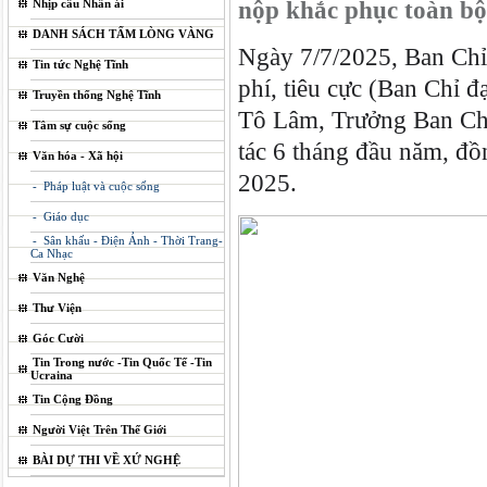
Nhịp cầu Nhân ái
nộp khắc phục toàn bộ 
DANH SÁCH TẤM LÒNG VÀNG
Ngày 7/7/2025, Ban Chỉ
Tin tức Nghệ Tĩnh
phí, tiêu cực (Ban Chỉ đ
Truyền thống Nghệ Tĩnh
Tô Lâm, Trưởng Ban Chỉ 
Tâm sự cuộc sống
tác 6 tháng đầu năm, đồ
Văn hóa - Xã hội
2025.
- Pháp luật và cuộc sống
- Giáo dục
- Sân khấu - Điện Ảnh - Thời Trang-
Ca Nhạc
Văn Nghệ
Thư Viện
Góc Cười
Tin Trong nước -Tin Quốc Tế -Tin
Ucraina
Tin Cộng Đồng
Người Việt Trên Thế Giới
BÀI DỰ THI VỀ XỨ NGHỆ